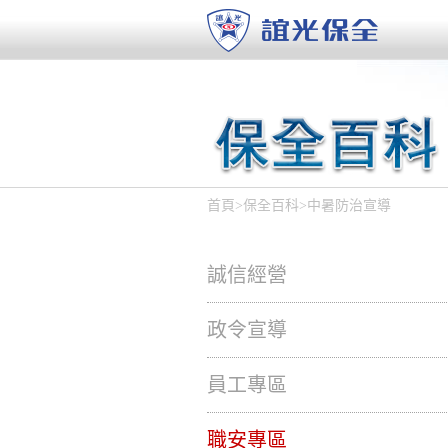
首頁
>
保全百科
>
中暑防治宣導
誠信經營
政令宣導
員工專區
職安專區