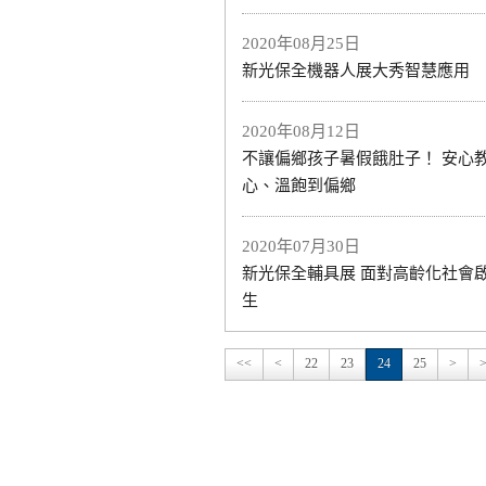
2020年08月25日
新光保全機器人展大秀智慧應用
2020年08月12日
不讓偏鄉孩子暑假餓肚子！ 安心
心、溫飽到偏鄉
2020年07月30日
新光保全輔具展 面對高齡化社會
生
<<
<
22
23
24
25
>