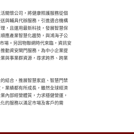
生活關懷公司，將健康照護服務從個
接送與輔具代辦服務，引進適合機構
管理，且運用最新科技，發展智慧保
；順應產業智慧化趨勢，與鴻海子公
S)市場。另因物聯網時代來臨，資訊安
手推動資安閘門服務，為中小企業提
企業與事業群資源，尋求跨界、跨業
全的結合，推展智慧家庭、智慧門禁
定，業績都有所成長，雖然全球經濟
企業內部經營體質，力求穩健營運，
元化的服務以滿足市場及客戶的需