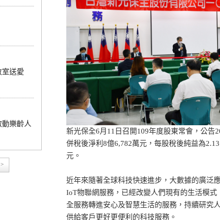
教室送愛
啟動樂齡人
新光保全6月11日召開109年度股東常會，公告20
併稅後淨利8億6,782萬元，每股稅後純益為2.1
元。
>>
近年來隨著全球科技快速進步，大數據的廣泛應
IoT物聯網服務，已經改變人們現有的生活模式
全服務轉進安心及智慧生活的服務，持續研究
供給客戶更好更便利的科技服務。