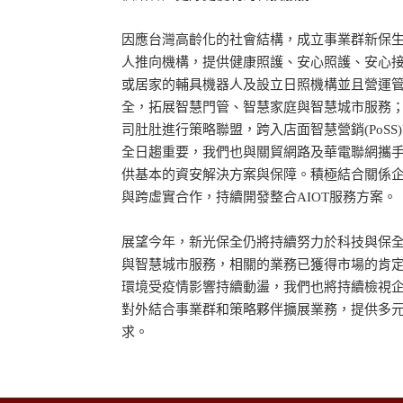
因應台灣高齡化的社會結構，成立事業群新保
人推向機構，提供健康照護、安心照護、安心
或居家的輔具機器人及設立日照機構並且營運
全，拓展智慧門管、智慧家庭與智慧城市服務
司肚肚進行策略聯盟，跨入店面智慧營銷(PoS
全日趨重要，我們也與關貿網路及華電聯網攜
供基本的資安解決方案與保障。積極結合關係
與跨虛實合作，持續開發整合AIOT服務方案。
展望今年，新光保全仍將持續努力於科技與保
與智慧城市服務，相關的業務已獲得市場的肯
環境受疫情影響持續動盪，我們也將持續檢視
對外結合事業群和策略夥伴擴展業務，提供多
求。