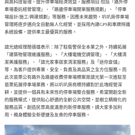
與高科技管理，提升停車場經濟效益，服務項目:包括「路外停
車場委託經營管理」、「路邊停車場開單服務規劃」、「停車
場設計/施工/興建規劃」等服務，因應未來趨勢，叭叭房停車場
管理將逐步邁向全自動無人化經營，並採用內建GPS和車牌辨識
系統設備，提供車主最優質的服務。
誼光總經理簡德雄表示：除了駐衛警保全本業之外，持續拓展
「建築物管理維護服務」、「大樓電機空調管理」、「大樓清
潔美護服務」、「誼光家事居家清潔服務」及「迷你倉儲」
等，為客戶提供專業、安全、負責及高品質之全方位服務。而
此次苗栗公有路外及路邊收費停車場標案是誼光第一次進駐至
苗栗拓展停車場業務，將以叭叭房商標持續對於此塊經營深
耕，並提供一個具有未來性的停車場整合服務，希望開創全新
的服務模式，提供貼心舒適的全齡公共空間，並樹立精緻化的
服務品質，創造民眾高度滿意的新停車服務，請大家多加利
用，親身體驗全新便捷及友善的停車服務。