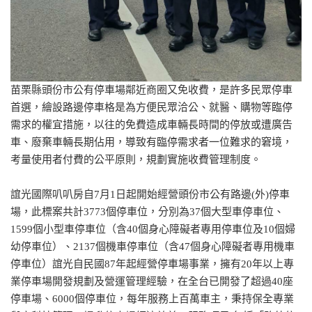
苗栗縣頭份市公有停車場鄰近商圈又免收費，是許多民眾停車
首選，繪設路邊停車格是為方便民眾洽公、就醫、購物等臨停
需求的權宜措施，以往的免費造成車輛長時間的停放或遭廣告
車、廢棄車輛長期佔用，導致有臨停需求者一位難求的窘境，
考量使用者付費的公平原則，規劃實施收費管理制度。
誼光國際叭叭房自7月1日起開始經營頭份市公有路邊(外)停車
場，此標案共計3773個停車位，分別為37個大型車停車位、
1599個小型車停車位（含40個身心障礙者專用停車位及10個婦
幼停車位）、2137個機車停車位（含47個身心障礙者專用機車
停車位）誼光自民國87年起經營停車場事業，擁有20年以上專
業停車場開發規劃及營運管理經驗，在全台已開發了超過40座
停車場、6000個停車位，每年服務上百萬車主，秉持保全專業