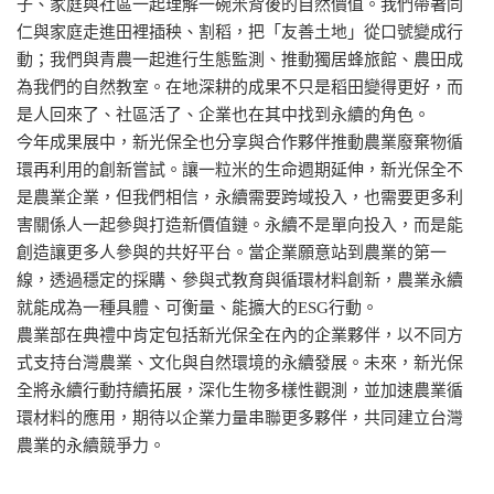
子、家庭與社區一起理解一碗米背後的自然價值。我們帶著同
仁與家庭走進田裡插秧、割稻，把「友善土地」從口號變成行
動；我們與青農一起進行生態監測、推動獨居蜂旅館、農田成
為我們的自然教室。在地深耕的成果不只是稻田變得更好，而
是人回來了、社區活了、企業也在其中找到永續的角色。
今年成果展中，新光保全也分享與合作夥伴推動農業廢棄物循
環再利用的創新嘗試。讓一粒米的生命週期延伸，新光保全不
是農業企業，但我們相信，永續需要跨域投入，也需要更多利
害關係人一起參與打造新價值鏈。永續不是單向投入，而是能
創造讓更多人參與的共好平台。當企業願意站到農業的第一
線，透過穩定的採購、參與式教育與循環材料創新，農業永續
就能成為一種具體、可衡量、能擴大的ESG行動。
農業部在典禮中肯定包括新光保全在內的企業夥伴，以不同方
式支持台灣農業、文化與自然環境的永續發展。未來，新光保
全將永續行動持續拓展，深化生物多樣性觀測，並加速農業循
環材料的應用，期待以企業力量串聯更多夥伴，共同建立台灣
農業的永續競爭力。