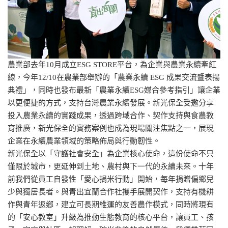
農業部去年10月成立ESG STORE平台，為企業與農業永續牽紅
線，今年12/10在農業部舉辦的「農業永續 ESG 成果交流暨表揚
典禮」，同時也發布最新「農業永續ESG媒合參考指引」讓企業
以更便捷的方式，支持台灣農業永續發展。新光保全受邀分享
投入農業永續的實踐成果，透過跨域合作、契作支持與食農教
育推廣，新光保全的實務案例也成為現場關注焦點之一，展現
企業在永續農業領域的策略佈局與行動韌性。
新光保全以「守護社會安全」為企業核心使命，這份使命不只
僅限於城市，更延伸到土地、農村與下一代的永續未來。十年
前我們從員工自發性「愛心捐米行動」開始，每年捐贈偏鄉兒
少與獨居長者。與青出宜蘭合作社攜手展開契作，支持有機耕
作與青年返鄉，建立可長期維運的友善農作模式，同時將現有
的「安心教室」升級為推動生態教育的核心平台，讓員工、孩