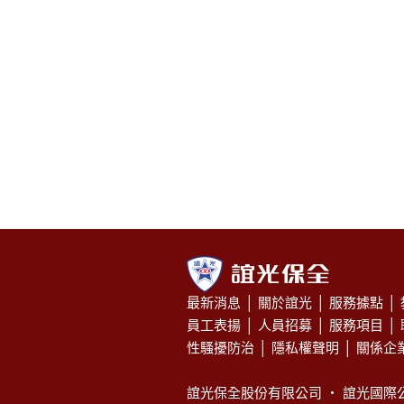
最新消息
│
關於誼光
│
服務據點
│
員工表揚
│
人員招募
│
服務項目
│
性騷擾防治
│
隱私權聲明
│
關係企
誼光保全股份有限公司 ‧
誼光國際