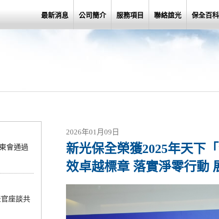
最新消息
公司簡介
服務項目
聯絡誼光
保全百科
2026年01月09日
新光保全榮獲2025年天下
股東會通過
效卓越標章 落實淨零行動
產官座談共