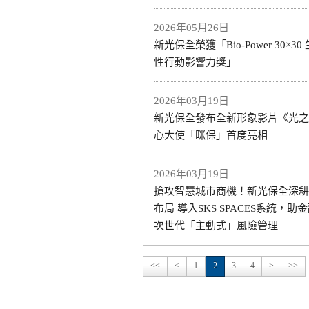
2026年05月26日
新光保全榮獲「Bio-Power 30×3
性行動影響力獎」
2026年03月19日
新光保全發布全新形象影片《光之
心大使「咪保」首度亮相
2026年03月19日
搶攻智慧城市商機！新光保全深耕
布局 導入SKS SPACES系統，助
次世代「主動式」風險管理
<<
<
1
2
3
4
>
>>