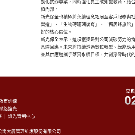
動化試辦專案，同時強化員工碳知識教育，結合
植內部。
新光保全也積極將永續理念拓展至客戶服務與
營造」、「生物磚珊瑚復育」、「獨居蜂旅館
好的核心價值。
新光保全表示，這項獲獎是對公司減碳努力的
具體回應。未來將持續透過數位轉型、綠能應
並與供應鏈攜手落實永續目標，共創淨零時代
教育訓練
聯絡誼光
業
│
誼光管制中心
公寓大廈管理維護股份有限公司