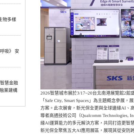
0 生物多樣
呼吸》 安
智慧金融
金融業建構
2026智慧城市展於3/17~20台北南港展覽館2
「Safe City, Smart Spaces」為主題
方案。此次展會，新光保全更與全球邊緣AI、
導者高通技術公司（Qualcomm Technologie
緣AI運算能力的多元解決方案，共同打造更智
新光保全聚焦五大AI應用展區，展現其從安防