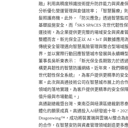
融」利用高精度辨識技術提升防詐能力與資產保
分析優化營運管理與倉儲效率；「智慧醫療」則以 E
髮照護商機。此外，「防災應急」透過智慧監
基礎設施安全，而「SKS SPACES 次世代
運技術，為企業提供更完整的場域安全與資產
整體而言，新光保全正以 AI、IoT 與數據應
傳統安全管理邁向智慧風險管理與整合型場域
界，並以實際行動回應智慧城市發展與永續轉
董事長吳昕東表示：「新光保全長期致力於透
構更具韌性的智慧防護網絡。近年來，我們積極導入
世代韌性保全系統』，為客戶提供更精準的安
案。此次與高通技術公司在智慧城市展上的合作
領域的落地實踐，為客戶提供更精準的安全保
值升級與市場動能。」
高通副總裁暨台灣、東南亞與紐澳區總裁劉思泰則
體化的願景成真。高通投入AI研發逾十年，2025 
Dragonwing™，成功將裝置端與雲端AI整
的合作，在智慧安防與資產管理領域創造更多