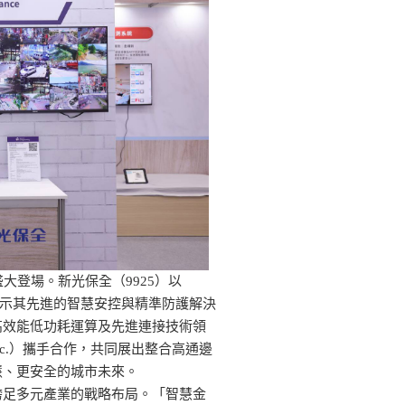
館盛大登場。新光保全（9925）以
概念參展，展示其先進的智慧安控與精準防護解決
高效能低功耗運算及先進連接技術領
s, Inc.）攜手合作，共同展出整合高通邊
慧、更安全的城市未來。
跨足多元產業的戰略布局。「智慧金