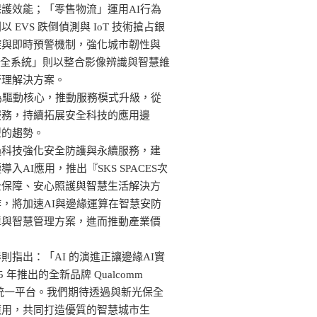
護效能；「零售物流」運用AI行為
VS 跌倒偵測與 IoT 技術搶占銀
控與即時預警機制，強化城市韌性與
韌性保全系統」則以整合影像辨識與智慧維
管理解決方案。
用為驅動核心，推動服務模式升級，從
服務，持續拓展安全科技的應用邊
型的趨勢。
過科技強化安全防護與永續服務，建
AI應用，推出『SKS SPACES次
全保障、安心照護與智慧生活解決方
，將加速AI與邊緣運算在智慧安防
障與智慧管理方案，進而推動產業價
指出：「AI 的演進正讓邊緣AI實
年推出的全新品牌 Qualcomm
合為統一平台。我們期待透過與新光保全
應用，共同打造優質的智慧城市生