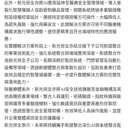
此外，新光保全亦將AI應用延伸至醫療安全管理領域，導入客
製化智慧機器人協助管制藥品管理。相關系統透過多重驗證機
制及授權控管設計，需經特定密碼授權方可操作，大幅降低人
為疏失風險，強化用藥安全。此類解決方案亦可依不同醫療機
構需求進行彈性調整，提供更精準且符合場域特性的應用服
務。
在整體解決方案布局上，新光保全亦結合旗下子公司新誼整合
的專業技術能力，強化系統整合與場域應用深度。新誼整合作
為新光保全子公司，長期深耕於監控系統、門禁管理及自動化
設備等領域，透過軟硬體整合與客製化設計，協助各產業打造
高效且穩定的智慧場基礎，進一步提升整體解決方案的完整性
與落地能力。
除醫療體系外，新光保全亦將AI安全技術擴展至金融機構及其
他高機密產業場域，整合人員識別、密碼驗證、指紋辨識與臉
部辨識等多重驗證機制，強化敏感資訊與重要資產的存取控
管。透過智慧化安全管理架構，有效降低人為操作風險，並提
升企業整體資訊安全防護層級。
新光保全表示，未來將持續攜手新誼整合深化AI與系統整合能