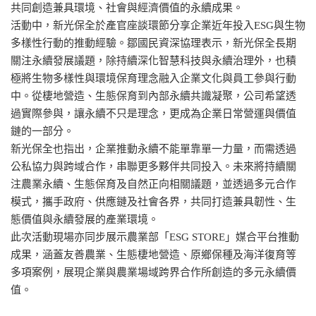
共同創造兼具環境、社會與經濟價值的永續成果。
活動中，新光保全於產官座談環節分享企業近年投入ESG與生物
多樣性行動的推動經驗。鄒國民資深協理表示，新光保全長期
關注永續發展議題，除持續深化智慧科技與永續治理外，也積
極將生物多樣性與環境保育理念融入企業文化與員工參與行動
中。從棲地營造、生態保育到內部永續共識凝聚，公司希望透
過實際參與，讓永續不只是理念，更成為企業日常營運與價值
鏈的一部分。
新光保全也指出，企業推動永續不能單靠單一力量，而需透過
公私協力與跨域合作，串聯更多夥伴共同投入。未來將持續關
注農業永續、生態保育及自然正向相關議題，並透過多元合作
模式，攜手政府、供應鏈及社會各界，共同打造兼具韌性、生
態價值與永續發展的產業環境。
此次活動現場亦同步展示農業部「ESG STORE」媒合平台推動
成果，涵蓋友善農業、生態棲地營造、原鄉保種及海洋復育等
多項案例，展現企業與農業場域跨界合作所創造的多元永續價
值。