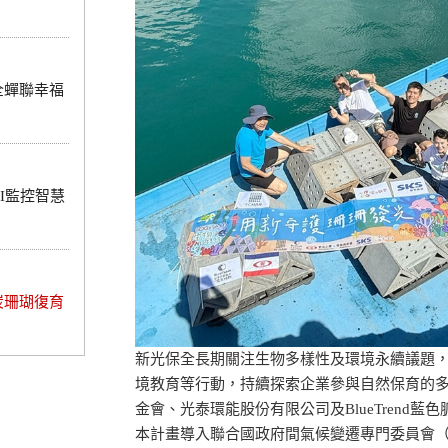
全蟬聯幸福
I監控智慧
炭珊瑚復育
新光保全長期關注生物多樣性及環境永續議題
境教育等行動，持續探索企業參與自然保育的
金會、光泰環能股份有限公司及BlueTrend
本計畫導入聯合國政府間氣候變遷專門委員會（