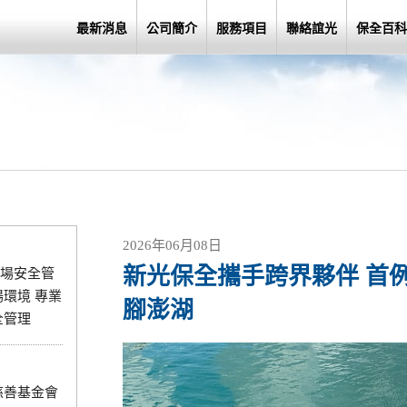
最新消息
公司簡介
服務項目
聯絡誼光
保全百科
2026年06月08日
新光保全攜手跨界夥伴 首
場安全管
環境 專業
腳澎湖
全管理
慈善基金會