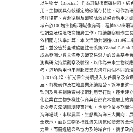
以生物炭（Biochar）作為珊瑚復育磚材料，
用。生物炭具有較穩定的碳儲存特性，可作為
海洋復育、資源循環及碳移除效益整合應用之研
域布放100塊生物碳珊瑚復育磚，種植552株
性調查及環境教育推廣工作，持續觀察珊瑚生
依相關方法學計算，本次活動共創造0.313噸二氧
益，並公告於全球碳匯註冊系統(Global C-Sink
成為亞洲少數具備參與碳交易潛力的公益基金
測與研究持續觀察及驗證，以作為未來生物炭
考，這項應用也串聯起農業與海洋兩個不同的
自2015年起，新光保全持續投入友善農業及食
展、有機契作及在地農業永續經營。近年更進
監測及農業剩餘資材循環利用等行動，逐步建
化企業在生物多樣性保育與自然資本議題上的
此次參與澎湖珊瑚復育行動，也讓企業長期關
海洋場域，串聯農業、生態與海洋三大面向，
全表示，面對生物多樣性流失與氣候變遷等全
力量，而需透過公私協力及跨域合作，攜手政