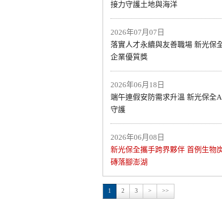
接力守護土地與海洋
2026年07月07日
落實人才永續與友善職場 新光保
企業優質獎
2026年06月18日
端午連假安防需求升溫 新光保全A
守護
2026年06月08日
新光保全攜手跨界夥伴 首例生物
磚落腳澎湖
1
2
3
>
>>