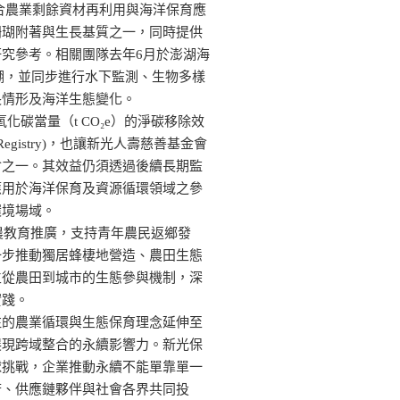
結合農業剩餘資材再利用與海洋保育應
珊瑚附著與生長基質之一，同時提供
究參考。相關團隊去年6月於澎湖海
珊瑚，並同步進行水下監測、生物多樣
長情形及海洋生態變化。
化碳當量（t CO₂e）的淨碳移除效
 Registry)，也讓新光人壽慈善基金會
會之一。其效益仍須透過後續長期監
應用於海洋保育及資源循環領域之參
環境場域。
農教育推廣，支持青年農民返鄉發
一步推動獨居蜂棲地營造、農田生態
立從農田到城市的生態參與機制，深
實踐。
注的農業循環與生態保育理念延伸至
展現跨域整合的永續影響力。新光保
球挑戰，企業推動永續不能單靠單一
府、供應鏈夥伴與社會各界共同投