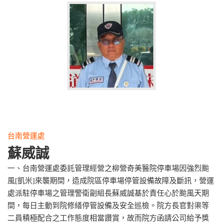
台南營運處
蘇威誠
一、台南營運處委託管理經營之柳營奇美醫院停車場因強烈颱
風[凱米]來襲期間，造成院區停車場停管設備故障及斷訊，營運
處派駐停車場之管理警衛副組長蘇威誠基於責任心於颱風天期
間，每日主動到院修繕停管設備及安全巡檢。院方長官對渠等
二員積極配合之工作態度相當讚賞，故而院方函請公司給予獎