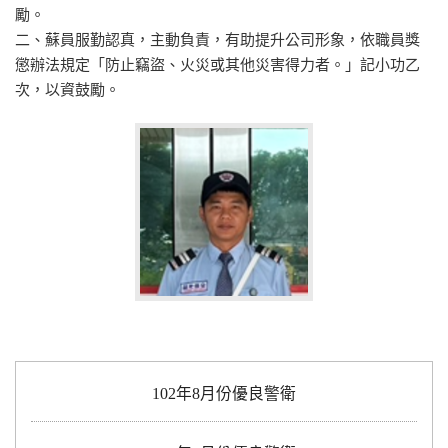
勵。
二、蘇員服勤認真，主動負責，有助提升公司形象，依職員獎
懲辦法規定「防止竊盜、火災或其他災害得力者。」記小功乙
次，以資鼓勵。
102年8月份優良警衛