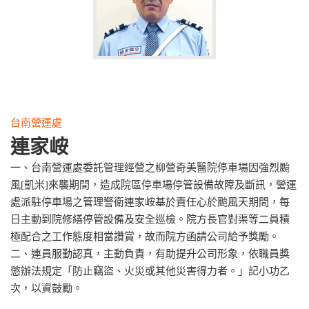
台南營運處
連家峖
一、台南營運處委託管理經營之柳營奇美醫院停車場因強烈颱
風[凱米]來襲期間，造成院區停車場停管設備故障及斷訊，營運
處派駐停車場之管理警衛連家峖基於責任心於颱風天期間，每
日主動到院修繕停管設備及安全巡檢。院方長官對渠等二員積
極配合之工作態度相當讚賞，故而院方函請公司給予獎勵。
二、連員服勤認真，主動負責，有助提升公司形象，依職員獎
懲辦法規定「防止竊盜、火災或其他災害得力者。」記小功乙
次，以資鼓勵。