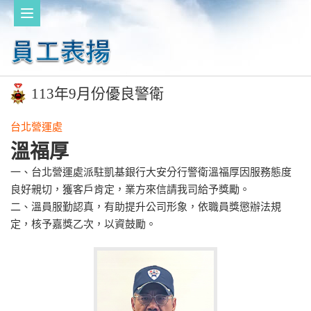
113年9月份優良警衛
台北營運處
溫福厚
一、台北營運處派駐凱基銀行大安分行警衛溫福厚因服務態度
良好親切，獲客戶肯定，業方來信請我司給予獎勵。
二、溫員服勤認真，有助提升公司形象，依職員獎懲辦法規
定，核予嘉獎乙次，以資鼓勵。