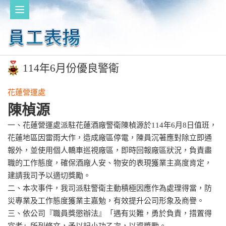
114年6月份優良警衛
花蓮營運處
陳楨源
一、花蓮營運處派駐花蓮酒廠警衛陳楨源於114年6月8日值班，
花蓮地區因雷雨大作，造成廠區停電，陳員沉著應對除立即通
報外，並使用個人轎車巡視廠區，即時回報廠區狀況，負責盡
職的工作態度，確保酒廠人安、物安的表現獲業主高度肯定，
建請我司予以適切獎勵。
二、本次事件，我司派駐警衛主動積極因應作為處理得當，防
災專業及工作態度獲業主嘉勉，有效提升公司形象及商譽。
三、依公司『職員獎懲辦法』「遇有災難，勇於負責，措置得