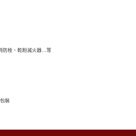
消防栓、乾粉滅火器…等
購包裝