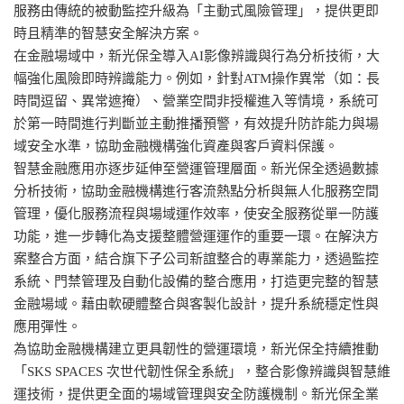
服務由傳統的被動監控升級為「主動式風險管理」，提供更即
時且精準的智慧安全解決方案。
在金融場域中，新光保全導入AI影像辨識與行為分析技術，大
幅強化風險即時辨識能力。例如，針對ATM操作異常（如：長
時間逗留、異常遮掩）、營業空間非授權進入等情境，系統可
於第一時間進行判斷並主動推播預警，有效提升防詐能力與場
域安全水準，協助金融機構強化資產與客戶資料保護。
智慧金融應用亦逐步延伸至營運管理層面。新光保全透過數據
分析技術，協助金融機構進行客流熱點分析與無人化服務空間
管理，優化服務流程與場域運作效率，使安全服務從單一防護
功能，進一步轉化為支援整體營運運作的重要一環。在解決方
案整合方面，結合旗下子公司新誼整合的專業能力，透過監控
系統、門禁管理及自動化設備的整合應用，打造更完整的智慧
金融場域。藉由軟硬體整合與客製化設計，提升系統穩定性與
應用彈性。
為協助金融機構建立更具韌性的營運環境，新光保全持續推動
「SKS SPACES 次世代韌性保全系統」，整合影像辨識與智慧維
運技術，提供更全面的場域管理與安全防護機制。新光保全業