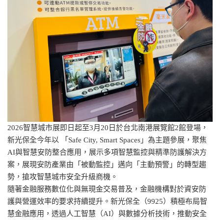
2026智慧城市展即日起至3月20日於台北南港展覽館2館登場，
新光保全今年以 「Safe City, Smart Spaces」為主題參展，聚焦
AI與智慧安防整合應用，展示多項智慧監控與精準防護解決方
案，展現安防產業由「被動監控」邁向「主動預警」的轉型趨
勢，搶攻智慧城市安全升級商機。
隨著金融服務數位化與無現金交易普及，金融機構對於資安防
護與營運效率的要求持續提升。新光保全（9925）積極布局智
慧金融應用，透過人工智慧（AI）與數據分析技術，推動安全