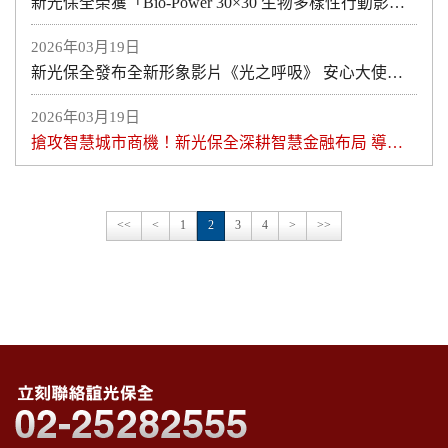
新光保全榮獲「Bio-Power 30×30 生物多樣性行動影響力獎」
2026年03月19日
新光保全發布全新形象影片《光之呼吸》 安心大使「咪保」首度亮相
2026年03月19日
搶攻智慧城市商機！新光保全深耕智慧金融布局 導入SKS SPACES系統，助金融業建構次世代「主動式」風險管理
<<
<
1
2
3
4
>
>>