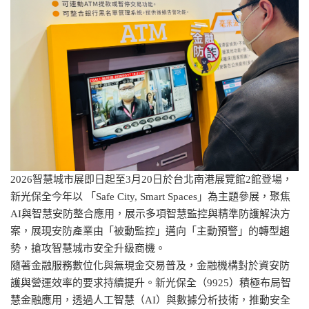
2026智慧城市展即日起至3月20日於台北南港展覽館2館登場，
新光保全今年以 「Safe City, Smart Spaces」為主題參展，聚焦
AI與智慧安防整合應用，展示多項智慧監控與精準防護解決方
案，展現安防產業由「被動監控」邁向「主動預警」的轉型趨
勢，搶攻智慧城市安全升級商機。
隨著金融服務數位化與無現金交易普及，金融機構對於資安防
護與營運效率的要求持續提升。新光保全（9925）積極布局智
慧金融應用，透過人工智慧（AI）與數據分析技術，推動安全