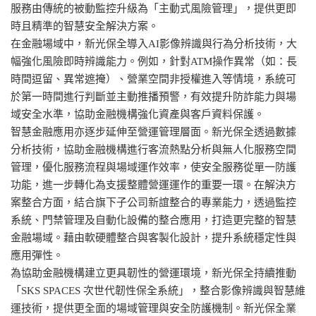
服務由傳統的被動監控升級為「主動式風險管理」，提供更即
時且精準的智慧安全解決方案。
在金融場域中，新光保全導入AI影像辨識與行為分析技術，大
幅強化風險即時辨識能力。例如，針對ATM操作異常（如：長
時間逗留、異常遮掩）、營業空間非授權進入等情境，系統可
於第一時間進行判斷並主動推播預警，有效提升防詐能力與場
域安全水準，協助金融機構強化資產與客戶資料保護。
智慧金融應用亦逐步延伸至營運管理層面。新光保全透過數據
分析技術，協助金融機構進行客流熱點分析與無人化服務空間
管理，優化服務流程與場域運作效率，使安全服務從單一防護
功能，進一步轉化為支援整體營運運作的重要一環。在解決方
案整合方面，結合旗下子公司新誼整合的專業能力，透過監控
系統、門禁管理及自動化設備的整合應用，打造更完整的智慧
金融場域。藉由軟硬體整合與客製化設計，提升系統穩定性與
應用彈性。
為協助金融機構建立更具韌性的營運環境，新光保全持續推動
「SKS SPACES 次世代韌性保全系統」，整合影像辨識與智慧維
運技術，提供更全面的場域管理與安全防護機制。新光保全業