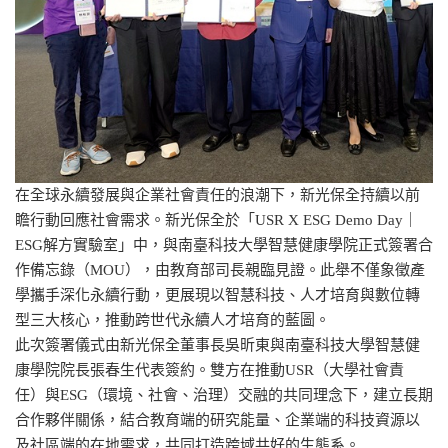
在全球永續發展與企業社會責任的浪潮下，新光保全持續以前
瞻行動回應社會需求。新光保全於「USR X ESG Demo Day｜
ESG解方實驗室」中，與南臺科技大學智慧健康學院正式簽署合
作備忘錄（MOU），由教育部司長親臨見證。此舉不僅象徵產
學攜手深化永續行動，更展現以智慧科技、人才培育與數位轉
型三大核心，推動跨世代永續人才培育的藍圖。
此次簽署儀式由新光保全董事長吳昕東與南臺科技大學智慧健
康學院院長張春生代表簽約。雙方在推動USR（大學社會責
任）與ESG（環境、社會、治理）交融的共同理念下，建立長期
合作夥伴關係，結合教育端的研究能量、企業端的科技資源以
及社區端的在地需求，共同打造跨域共好的生態系。