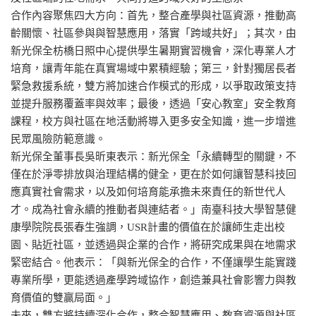
合作內容聚焦四大方向：首先，整合產學與社區資源，推動高
齡關懷、社區參與與智慧應用，落實「跨域共好」；其次，由
新光保全枋橋日照中心提供學生暑期實習機會，深化專業人才
培育，讓青年能在真實場域中累積經驗；第三，針對獨居長者
緊急救援系統，雙方將加速合作模式的形成，以爭取政策支持
並提升服務覆蓋率與效率；最後，透過「安心教室」安全教育
課程，校方與社區在地活動將導入更多安全知識，進一步增進
民眾風險防範意識。
新光保全董事長吳昕東表示：新光保全「永續轉型的關鍵，不
僅在於淨零排放與治理結構的健全，更在於如何讓智慧科技回
應真實社會需求，以及如何培育能承擔未來責任的新世代人
才。成為社會永續的推動者與連結者。」南臺科技大學智慧健
康學院院長張春生強調，USR計畫的價值在於讓師生走出校
園、貼近社區，並透過與企業的合作，將研究成果與在地需求
緊密結合。他表示：「與新光保全的合作，不僅讓學生能實踐
專業所學，更能透過產學跨域協作，創造兼具社會影響力與教
育價值的雙贏局面。」
未來，雙方將持續深化合作，整合智慧應用、教育資源與社區