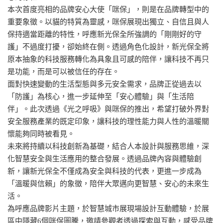
本次首度亮相的品牌安心大使「咪保」，則是在品牌轉型中的
重要象徵。以貓的特質為靈感，咪保展現出獨立、自信且與人
保持適當距離的特性，呼應新光保全所強調的「剛剛好的守
護」不過度打擾，卻始終在側。透過角色化設計，新光保全將
原本抽象的科技服務轉化為具象且可感的陪伴，讓科技不再只
是功能，而是可以被信任的存在。
面對快速變動的生活型態與多元安全需求，品牌正從過去以
「防護」為核心，進一步延伸至「安心體驗」與「生活陪
伴」。此次透過《光之呼吸》與咪保的推出，希望打破外界對
安全服務產業的既定印象，讓科技的理性能力與人性的溫暖關
懷能夠同時被看見。
未來將持續以科技創新為基礎，結合人本設計與服務思維，深
化智慧安全與生活應用的整合發展。透過品牌內容與體驗創
新，讓新光保全不僅成為安全與科技的代表，更進一步成為
「溫暖與信賴」的象徵，陪伴大眾邁向更智慧、安心的未來生
活。
為呼應品牌影片主題，於智慧城市展現場設計互動體驗，於展
區中隱藏6個咪保圖騰，邀請參觀者透過探索與互動，感受品牌