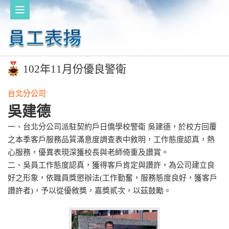
102年11月份優良警衛
台北分公司
吳建德
一、台北分公司派駐契約戶日僑學校警衛 吳建德，於校方回覆
之本季客戶服務品質滿意度調查表中敘明，工作態度認真，熱
心服務，優異表現深獲校長與老師倚重及讚賞。
二、吳員工作態度認真，獲得客戶肯定與讚許，為公司建立良
好之形象，依職員獎懲辦法(工作勤奮，服務態度良好，獲客戶
讚許者)，予以從優敘獎，嘉獎貳次，以茲鼓勵。