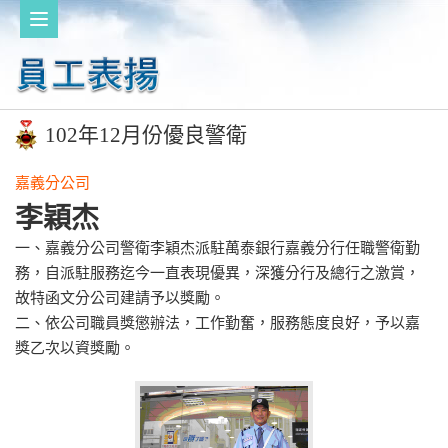
102年12月份優良警衛
嘉義分公司
李穎杰
一、嘉義分公司警衛李穎杰派駐萬泰銀行嘉義分行任職警衛勤
務，自派駐服務迄今一直表現優異，深獲分行及總行之激賞，
故特函文分公司建請予以獎勵。
二、依公司職員獎懲辦法，工作勤奮，服務態度良好，予以嘉
獎乙次以資獎勵。