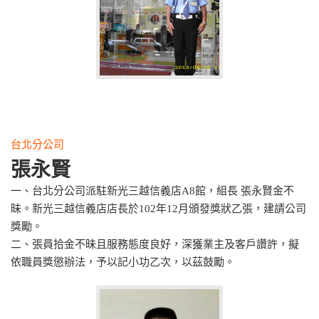
台北分公司
張永賢
一、台北分公司派駐新光三越信義店A8館，組長 張永賢金不
昧。新光三越信義店店長於102年12月頒發獎狀乙張，建請公司
獎勵。
二、張員拾金不昧且服務態度良好，深獲業主及客戶讚許，擬
依職員獎懲辦法，予以記小功乙次，以茲鼓勵。