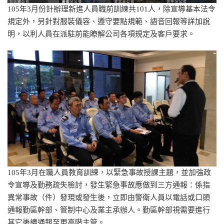
105年3月份計辦理新進人員職前訓練共101人，除宣導基本法令
規定外，另針對服裝儀容、遵守要點規範、語音回報等詳加說
明，以利人員在派駐前能瞭解公司各項規定及客戶要求。
105年3月在職人員教育訓練，以緊急事故授課主題，並加強政
令宣導及勤務疏失檢討，發生緊急事故應做到三方通報：係指
異常事故（件）發現或發生後，立即由警衛人員以電話或口頭
通報勤區幹部、管制中心及業主承辦人。勤區幹部視需要進行
其它後續通報至更高階主管。