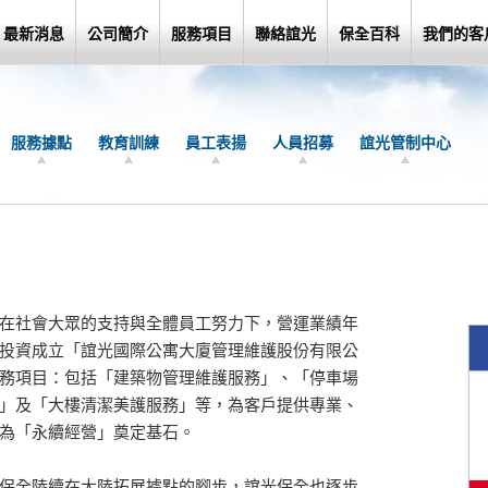
最新消息
公司簡介
服務項目
聯絡誼光
保全百科
我們的客
服務據點
教育訓練
員工表揚
人員招募
誼光管制中心
在社會大眾的支持與全體員工努力下，營運業績年
投資成立「誼光國際公寓大廈管理維護股份有限公
務項目：包括「建築物管理維護服務」、「停車場
」及「大樓清潔美護服務」等，為客戶提供專業、
為「永續經營」奠定基石。
保全陸續在大陸拓展據點的腳步，誼光保全也逐步