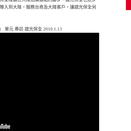
導入到大陸，服務台商及大陸客戶，讓誼光保全另
元 專訪 誼光保全 2010.1.13