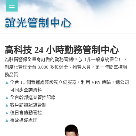
高科技
24
小時勤務管制中心
為駐衛警保全量身訂做的勤務管制中心（非一般系統保全），
制度化管理全台 3,000 多位保全、物管人員，第一時間掌控服
務品質。
▲
全台 11 個營運處裝設獨立伺服器，利用 VPN 傳輸，總公司
可同步查詢資料
▲
全台幹部巡查管控記錄
▲
客戶訪談記錄管制
▲
值日官值勤管控
▲
事故追蹤處理