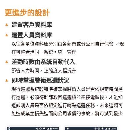
更進步的設計
▲
建置客戶資料庫
▲
建置人員資料庫
以往各單位資料庫分別由各部門或分公司自行保管 ，現
在可整合進同一系統，統一管理
▲
差勤時數由系統自動代入
節省人力時間，正確度大幅提升
▲
即時掌握警衛巡邏狀況
現行巡邏系統較難準確掌握駐衛人員是否依規定時間進
行巡邏，必須待幹部取回巡邏槍並連接電腦後，才能知
道該哨人員是否依規定進行哨點巡邏任務，未來這類可
能造成業主損失進而向公司求償的事故，將可減到最少