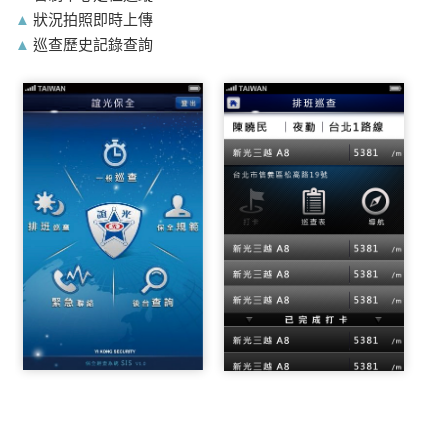
▲
狀況拍照即時上傳
▲
巡查歷史記錄查詢