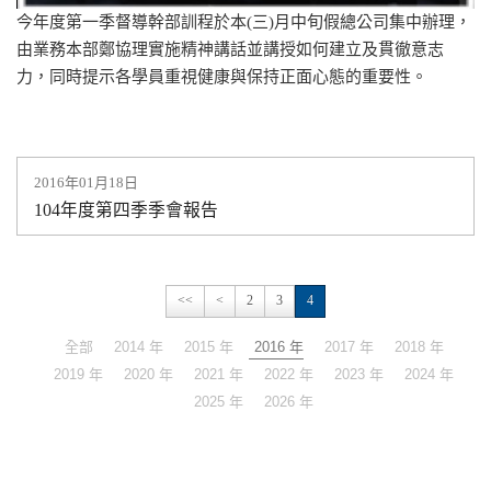
今年度第一季督導幹部訓程於本(三)月中旬假總公司集中辦理，
由業務本部鄭協理實施精神講話並講授如何建立及貫徹意志
力，同時提示各學員重視健康與保持正面心態的重要性。
2016年01月18日
104年度第四季季會報告
<<
<
2
3
4
全部
2014 年
2015 年
2016 年
2017 年
2018 年
2019 年
2020 年
2021 年
2022 年
2023 年
2024 年
2025 年
2026 年