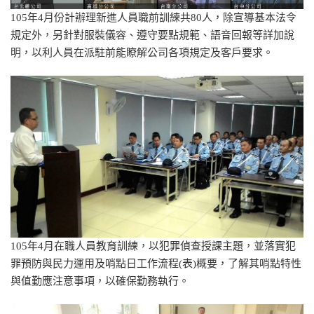
105年4月份計辦理新進人員職前訓練共80人，除宣導基本法令
規定外，另針對服裝儀容、遵守要點規範、語音回報等詳加說
明，以利人員在派駐前能瞭解公司各項規定及客戶要求。
105年4月在職人員教育訓練，以犯罪偵查授課主題，並落實犯
罪預防與民力運用及哨點日工作流程(表)概要，了解其哨點特性
與值勤應注意事項，以確保勤務執行。