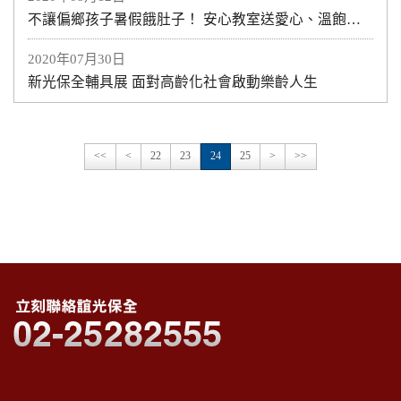
不讓偏鄉孩子暑假餓肚子！ 安心教室送愛心、溫飽到偏鄉
2020年07月30日
新光保全輔具展 面對高齡化社會啟動樂齡人生
<<
<
22
23
24
25
>
>>