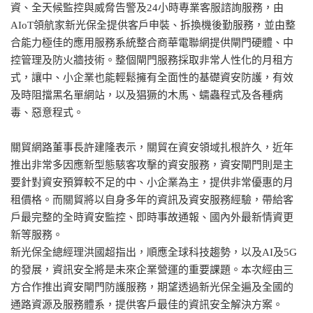
資、全天候監控與威脅告警及24小時專業客服諮詢服務，由
AIoT領航家新光保全提供客戶申裝、拆換機後勤服務，並由整
合能力極佳的應用服務系統整合商華電聯網提供閘門硬體、中
控管理及防火牆技術。整個閘門服務採取非常人性化的月租方
式，讓中、小企業也能輕鬆擁有全面性的基礎資安防護，有效
及時阻擋黑名單網站，以及猖獗的木馬、蠕蟲程式及各種病
毒、惡意程式。
關貿網路董事長許建隆表示，關貿在資安領域扎根許久，近年
推出非常多因應新型態駭客攻擊的資安服務，資安閘門則是主
要針對資安預算較不足的中、小企業為主，提供非常優惠的月
租價格。而關貿將以自身多年的資訊及資安服務經驗，帶給客
戶最完整的全時資安監控、即時事故通報、國內外最新情資更
新等服務。
新光保全總經理洪國超指出，順應全球科技趨勢，以及AI及5G
的發展，資訊安全將是未來企業營運的重要課題。本次經由三
方合作推出資安閘門防護服務，期望透過新光保全遍及全國的
通路資源及服務體系，提供客戶最佳的資訊安全解決方案。