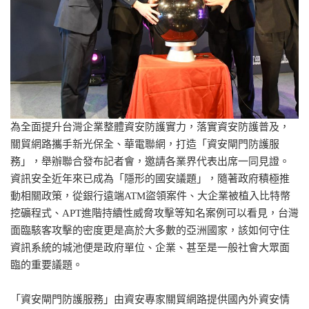
為全面提升台灣企業整體資安防護實力，落實資安防護普及，
關貿網路攜手新光保全、華電聯網，打造「資安閘門防護服
務」，舉辦聯合發布記者會，邀請各業界代表出席一同見證。
資訊安全近年來已成為「隱形的國安議題」，隨著政府積極推
動相關政策，從銀行遠端ATM盜領案件、大企業被植入比特幣
挖礦程式、APT進階持續性威脅攻擊等知名案例可以看見，台灣
面臨駭客攻擊的密度更是高於大多數的亞洲國家，該如何守住
資訊系統的城池便是政府單位、企業、甚至是一般社會大眾面
臨的重要議題。
「資安閘門防護服務」由資安專家關貿網路提供國內外資安情