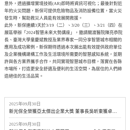
意外，透過擴增實境技術(AR)即時將資訊可視化；最後針對近
年的火災問題，新保可提供危險物品及消防設備位置，當火災
發生時，幫助救災人員能有效展開救援。
此外，新保連續3天於3/19（二）、3/20（三）、3/21（四）在
展區舉辦「2024智慧未來大勢講座」，邀請關渡醫院陳亮恭院
長、臺灣大學童慶斌教授及業界專家一同分享智慧城市相關的
應用及成功案例，新保期待透過本次展出能有效提供政府單位
及企業機構建構工作及生活環境所需要的智慧感知系統，並期
許與各方業界攜手合作，共同實現智慧城市目標，落實在各縣
市場所，打造更安全舒適及便利的生活空間，為居住的人們締
造絕佳的生活品質。
2025年09月30日
新光保全榮獲亞太傑出企業大獎 董事長吳昕東獲卓越企業領袖獎
2025年09月30日