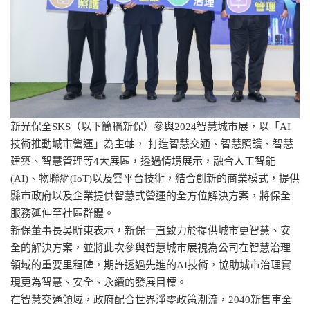
新光保全SKS（以下簡稱新保）參與2024智慧城市展，以「AI
技術推動城市營運」為主軸， 打造智慧交通、智慧照護、智慧
建築、智慧管理等4大展區，透過情境展示，融合人工智能
(AI)、物聯網(IoT)以及雲平台技術，結合創新的商業模式，提供
縣市政府以及企業提供智慧式營運的全方位解決方案，將保全
服務延伸至社區群體。
新保董事長吳昕東表示，新保一直致力於提供城市更智慧、安
全的解決方案，並將此次參與智慧城市展視為公司在智慧治理
領域的重要里程碑，期許透過先進的AI技術，協助城市治理實
現更為智慧、安全、永續的發展目標。
在智慧交通領域，政府配合世界淨零政策潮流，2040新售車全