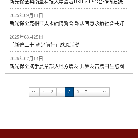
新光保全與南臺科技大學簽署USR × ESG合作備忘錄 以智慧科技 × 人才培育 × 數位轉型 共創永續新未來
2025年09月11日
新光保全亮相亞太永續博覽會 聚焦智慧永續社會共好
2025年08月25日
「新傳二十 藝起前行」感恩活動
2025年07月14日
新光保全攜手農業部與地方農友 共築友善農田生態圈
<<
<
3
4
5
6
7
>
>>