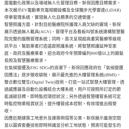
面電動化政策以及場域無人化管理目標，新保因應目標需求，
本次展示EV電動車充電相關設備及全球獨步光學雷達(LiDAR)
停車管理系統，實現無人化且精準的交通營運。
智慧照護方面，針對目前醫療院所護理人員欠缺的窘境，新保
展示透過無人載具(AGV)、管理平台及看板叫號系統建構智慧醫
院完整的服務管理系統；同時，首次呈現超高畫質醫療等級視
訊平台，幫助業者打造遠距照護系統，將智慧照護延伸至家
庭、政府及醫療業者，迎合政府今年預算編列800億以上的銀髮
長照及智慧醫療需求。
在氣候變遷及ESG SDGs的浪潮下，新保回應政府在「氣候變遷
因應法」逐步徵收碳稅，展示最先進的大樓管理系統(iBMS)，
整合數位雙生(Digital Twin)技術，打造一站式智慧大樓管理，透
過感應器及自動化設備結合大樓系統，用戶可按照所訂定的節
能減碳目標，即時監控環控狀況；另外透過智慧樓管系統可定
時監控物業租賃狀況，提升樓管成本控制，有效增進出租營
收。
因應近期建築工地意外及建築倒塌等災害，新保展示量測空間
並以圖資套疊技術即時辨識並分析工地狀態，預測可能發生的