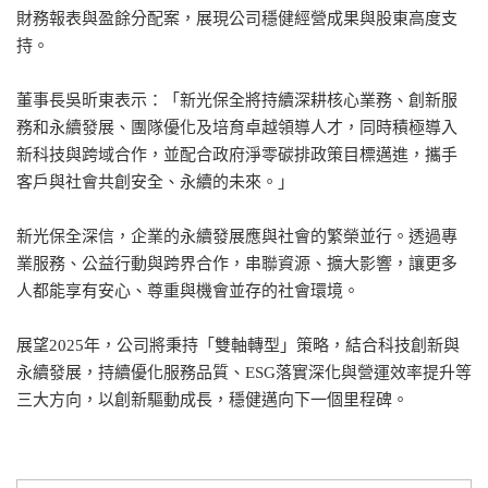
財務報表與盈餘分配案，展現公司穩健經營成果與股東高度支
持。
董事長吳昕東表示：「新光保全將持續深耕核心業務、創新服
務和永續發展、團隊優化及培育卓越領導人才，同時積極導入
新科技與跨域合作，並配合政府淨零碳排政策目標邁進，攜手
客戶與社會共創安全、永續的未來。」
新光保全深信，企業的永續發展應與社會的繁榮並行。透過專
業服務、公益行動與跨界合作，串聯資源、擴大影響，讓更多
人都能享有安心、尊重與機會並存的社會環境。
展望2025年，公司將秉持「雙軸轉型」策略，結合科技創新與
永續發展，持續優化服務品質、ESG落實深化與營運效率提升等
三大方向，以創新驅動成長，穩健邁向下一個里程碑。