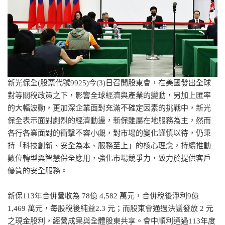
新光保全(股票代號9925)今(3)日召開股東會，在美國發出全球
對等關稅政策之下，影響全球經濟與產業的變動，另加上匯率
的大幅波動，更加深企業面對充滿不確定因素的挑戰中，新光
保全表示面對劇烈的經濟動盪，新保雖屬在地服務為主，然而
各行各業面對的衝擊不容小覷，對市場的變化謹慎以待，仍秉
持「科技創新、安全為本、服務至上」的核心理念，持續推動
數位轉型與智慧保全應用，強化市場競爭力，致力於提供客戶
優質的安全服務。
新保113年合併營收為 78億 4,582 萬元，合併稅後淨利9億
1,469 萬元，每股稅後純益2.3 元；而股東會通過決議發放 2 元
之現金股利，經營成果與全體股東共享。會中順利通過113年度