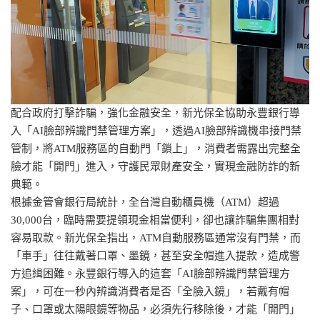
配合政府打擊詐騙，強化金融安全，新光保全協助永豐銀行導
入「AI臉部辨識門禁管理方案」，透過AI臉部辨識機串接門禁
管制，將ATM服務區的自動門「鎖上」，消費者需露出完整全
臉才能「開門」進入，守護民眾財產安全，實現金融防詐的新
典範。
根據金管會銀行局統計，全台灣自動櫃員機（ATM）超過
30,000台，臨時需要提領現金相當便利，卻也讓詐騙集團相對
容易取款。新光保全指出，ATM自動服務區通常沒有門禁，而
「車手」往往戴著口罩、墨鏡，甚至安全帽進入提款，造成警
方追緝困難。永豐銀行導入的這套「AI臉部辨識門禁管理方
案」，可在一秒內辨識消費者是否「全臉入鏡」，若戴有帽
子、口罩或太陽眼鏡等物品，必須先行移除後，才能「開門」