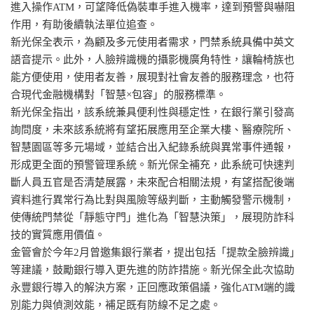
進入操作ATM，可望降低偽裝車手進入機率，達到預警與嚇阻
作用，有助後續執法單位追查。
新光保全表示，為顧及多元使用者需求，門禁系統具備中英文
語音提示。此外，人臉辨識機的攝影機廣角特性，讓輪椅族也
能方便使用，使用者友善，展現對社會友善的服務理念，也符
合現代金融機構對「智慧×包容」的服務標準。
新光保全指出，該系統兼具便利性與穩定性，在銀行業引發高
詢問度，未來該系統將有望拓展應用至企業大樓、醫療院所、
智慧園區等多元場域，並結合出入紀錄系統與異常事件通報，
形成更全面的預警管理系統。新光保全補充，此系統可快速判
斷人員五官是否清楚展露，未來配合相關法規，有望搭配後端
資料進行異常行為比對與風險等級判斷，主動觸發警示機制，
使傳統門禁從「靜態守門」進化為「智慧決策」，展現防詐科
技的實質應用價值。
金管會於今年2月曾邀集銀行業者，提出包括「提款全臉辨識」
等建議，鼓勵銀行導入更先進的防詐措施。新光保全此次協助
永豐銀行導入的解決方案，正回應政策倡議，強化ATM端的識
別能力與偵測效能，補足既有防線不足之處。