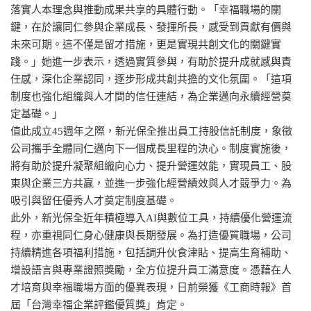
落實人本理念與推動成果共享的具體行動。「幸福職場的關
鍵，在於讓同仁參與企業成長、發揮所長，感受到貢獻有價與
未來可期。這不僅是留才措施，更是實現共創文化的關鍵實
踐。」她進一步表示，透過實質參與，有助於提升成就感與責
任感，深化企業認同，逐步形成共創共擔的文化氛圍。「這項
制度也強化組織與人才間的信任連結，為企業邁向永續經營奠
定基礎。」
值此成立45週年之際，新光保全推出員工持股信託制度，象徵
公司攜手全體同仁邁向下一個成長里程的決心。制度實施後，
將有助於提升凝聚組織向心力、提升營運效能，實現員工、股
東與企業三方共贏，並進一步強化經營績效與人才競爭力。為
吸引與留任優秀人才奠定制度基礎。
此外，新光保全近年積極導入AI與數位工具，持續優化營運流
程，亦重視同仁身心健康與長期發展。為打造優質職場，公司
持續精進各項福利措施，包括調升伙食津貼、提高生育補助、
增設語言與專業證照獎勵，全方位提升員工滿意度。憑藉在人
才培育與幸福職場方面的優異表現，日前榮獲《工商時報》首
屆「台灣幸福企業評鑑優質獎」肯定。