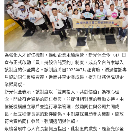
為強化人才留任機制，推動企業永續經營，新光保全今（4）日
宣布正式啟動「員工持股信託契約」制度，成為全台首家導入
該制度的保全業者。該制度將自2025年7月起實施，透過信託專
戶協助同仁累積資產，進而共享企業成果，提升財務保障與企
業歸屬感。
新光保全表示，該制度以「雙向投入、共創價值」為核心理
念，開放符合資格的同仁參與，並提供相對應的獎勵支持。由
信託機構設立專戶並進行專業管理，鼓勵同仁與公司共同成
長，建立穩健長遠的夥伴關係。本制度採自願參與機制，開放
符合資格同仁參與，強調透明與信賴。
永續發展中心人資長劉佩玉指出，此制度的啟動，是新光保全