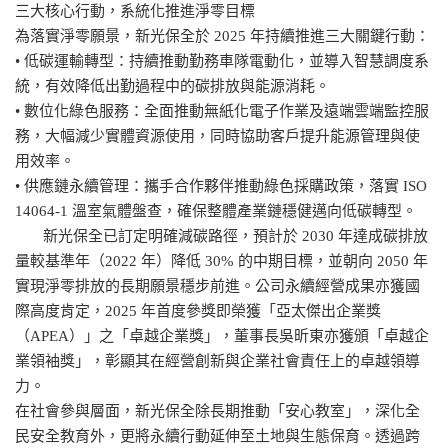
三大核心行動，系統化推進淨零目標
為落實淨零願景，新光保全於 2025 年持續推進三大關鍵行動：
• 低碳運輸轉型：持續推動勤務車隊電動化，並導入智慧調度系
統，有效降低出勤過程中的碳排放與能源消耗。
• 數位化綠色服務：全面推動無紙化電子作業及遠端雲端監控服
務，大幅減少實體資源使用，同時協助客戶提升能源管理與使
用效率。
• 供應鏈永續管理：攜手合作夥伴推動綠色採購政策，落實 ISO
14064-1 溫室氣體盤查，確保整體產業鏈穩健邁向低碳轉型。
新光保全已訂定明確減碳路徑，預計於 2030 年達成碳排放
量較基準年（2022 年）降低 30% 的中期目標，並朝向 2050 年
實現淨零排放的長期願景穩步前進。公司永續經營成果亦獲國
際高度肯定，2025 年首度參獎即榮獲「亞太傑出企業獎
（APEA）」之「卓越企業獎」，董事長吳昕東亦獲頒「卓越企
業領袖獎」，彰顯其在經營創新與企業社會責任上的卓越領導
力。
在社會參與層面，新光保全除長期推動「安心教室」，深化全
民安全教育外，更將永續行動延伸至土地與生態保育。透過跨