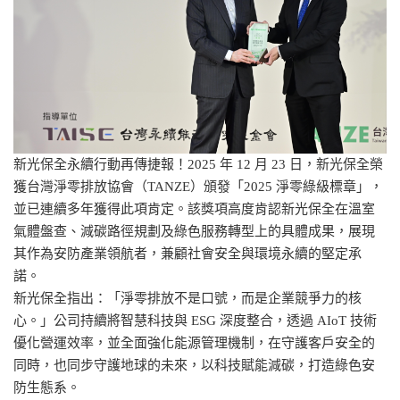
新光保全永續行動再傳捷報！2025 年 12 月 23 日，新光保全榮
獲台灣淨零排放協會（TANZE）頒發「2025 淨零綠級標章」，
並已連續多年獲得此項肯定。該獎項高度肯認新光保全在溫室
氣體盤查、減碳路徑規劃及綠色服務轉型上的具體成果，展現
其作為安防產業領航者，兼顧社會安全與環境永續的堅定承
諾。
新光保全指出：「淨零排放不是口號，而是企業競爭力的核
心。」公司持續將智慧科技與 ESG 深度整合，透過 AIoT 技術
優化營運效率，並全面強化能源管理機制，在守護客戶安全的
同時，也同步守護地球的未來，以科技賦能減碳，打造綠色安
防生態系。