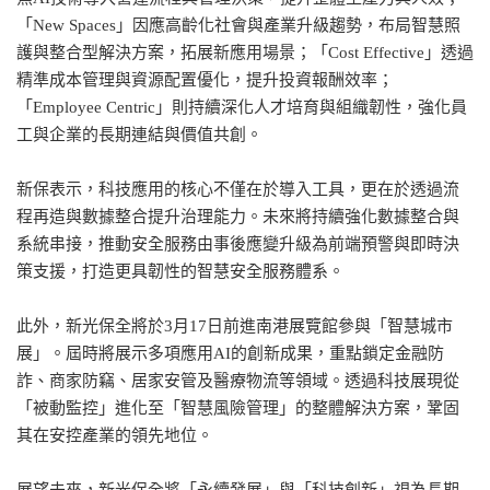
「New Spaces」因應高齡化社會與產業升級趨勢，布局智慧照
護與整合型解決方案，拓展新應用場景；「Cost Effective」透過
精準成本管理與資源配置優化，提升投資報酬效率；
「Employee Centric」則持續深化人才培育與組織韌性，強化員
工與企業的長期連結與價值共創。
新保表示，科技應用的核心不僅在於導入工具，更在於透過流
程再造與數據整合提升治理能力。未來將持續強化數據整合與
系統串接，推動安全服務由事後應變升級為前端預警與即時決
策支援，打造更具韌性的智慧安全服務體系。
此外，新光保全將於3月17日前進南港展覽館參與「智慧城市
展」。屆時將展示多項應用AI的創新成果，重點鎖定金融防
詐、商家防竊、居家安管及醫療物流等領域。透過科技展現從
「被動監控」進化至「智慧風險管理」的整體解決方案，鞏固
其在安控產業的領先地位。
展望未來，新光保全將「永續發展」與「科技創新」視為長期