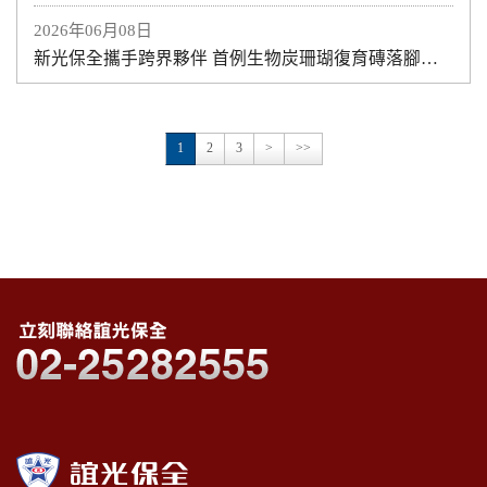
2026年06月08日
新光保全攜手跨界夥伴 首例生物炭珊瑚復育磚落腳澎湖
1
2
3
>
>>