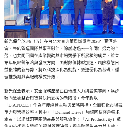
新光保全於3/6（五）在台北大直典華舉辦舉辦2026年春酒盛
會，集結營運團隊與事業夥伴，除感謝過去一年同仁努力的辛
勞，也共同回顧在產業變動與市場競爭下所累積的成果，並宣
布年度經營策略與發展方向。面對數位轉型加速、風險樣態日
益複雜的新局勢，將以科技深化為動能、營運優化為基礎，穩
健推動組織與服務模式升級。
新光保全表示，安全服務產業已由傳統人力與設備導向，逐步
轉向數據整合與智慧決策支援的新階段。今年將以
「D.A.N.C.E.」作為年度經營主軸與策略架構，全面強化市場競
爭力與營運效率。其中，「Demand Drive」強調回歸客戶需求
本質，以場域洞察驅動產品與服務優化；「AI Productivity」聚
焦AI技術導入營運流程與管理決策，提升整體生產力與人效；