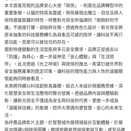
本次首度亮相的品牌安心大使「咪保」，則是在品牌轉型中的
重要象徵。以貓的特質為靈感，咪保展現出獨立、自信且與人
保持適當距離的特性，呼應新光保全所強調的「剛剛好的守
護」不過度打擾，卻始終在側。透過角色化設計，新光保全將
原本抽象的科技服務轉化為具象且可感的陪伴，讓科技不再只
是功能，而是可以被信任的存在。
面對快速變動的生活型態與多元安全需求，品牌正從過去以
「防護」為核心，進一步延伸至「安心體驗」與「生活陪
伴」。此次透過《光之呼吸》與咪保的推出，希望打破外界對
安全服務產業的既定印象，讓科技的理性能力與人性的溫暖關
懷能夠同時被看見。
未來將持續以科技創新為基礎，結合人本設計與服務思維，深
化智慧安全與生活應用的整合發展。透過品牌內容與體驗創
新，讓新光保全不僅成為安全與科技的代表，更進一步成為
「溫暖與信賴」的象徵，陪伴大眾邁向更智慧、安心的未來生
活。
為呼應品牌影片主題，於智慧城市展現場設計互動體驗，於展
區中隱藏6個咪保圖騰，邀請參觀者透過探索與互動，感受品牌