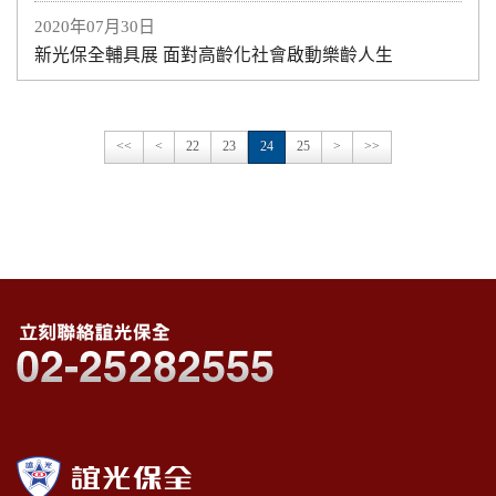
2020年07月30日
新光保全輔具展 面對高齡化社會啟動樂齡人生
<<
<
22
23
24
25
>
>>