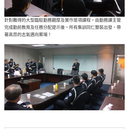
針對難得的大型臨駐勤務觀摩及實作是項課程，由勤務課主管
完成勤前教育及任務分配提示後，所有集訓同仁整裝出發，帶
著高昂的志氣邁向案場！