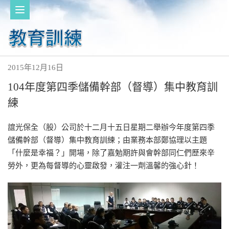
2015年12月16日
104年度第四季儲備幹部（督導）集中教育訓
練
誼光保全（股）公司於十二月十五日星期二舉辦今年度第四季
儲備幹部（督導）集中教育訓練；由業務本部鄭協理以主題
「什麼是幸福？」開場，除了嘉勉期許與會幹部同仁們歷來辛
勞外，更為每督導的心靈啟發，灌注一劑溫馨的強心針！