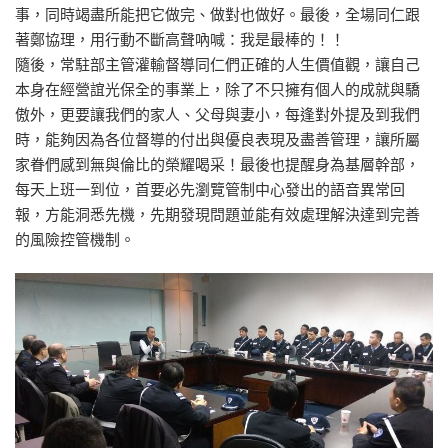
事，同時竭盡所能把它做完、做對也做好。最後，全場同仁跟
著鄭協理，用行動不斷高聲吶喊：我是最棒的！！
隨後，常駐部主管灌輸督導同仁們正確的人生價值觀，讓自己
本身在經營誼光保全的事業上，除了不只擁有個人的成就與驕
傲外，更要讓我們的家人、父母與妻小，每逢對外提及到我們
時，能夠因為各位督導的付出與優良表現及盡善管理，讓所屬
家眷們感到無與倫比的榮耀喝采！最後也提醒身為基層幹部，
每天上班一到位，首要必先瀏覽管制中心發出的語音異常回
報，方能洞悉先機，先期發現問題並能有效處理解決達到完善
的風險控管機制。