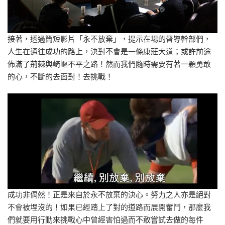
接著，透過簡短影片「永不放棄」，提示在場的督導幹部們，
人生在通往成功的路上，決對不會是一條康莊大道；或許前途
佈滿了荊棘與崎嶇不平之路！然而我們隨時需要有著一顆勇敢
的心，不斷的去面對！去挑戰！
成功非偶然！正是來自於永不放棄的決心。努力之人亦是絕對
不會被埋沒的！如果已經踏上了對的道路而展開奮鬥，那麼我
們就要用行動來挑戰心中曾經害怕過而不敢嘗試去做的每件