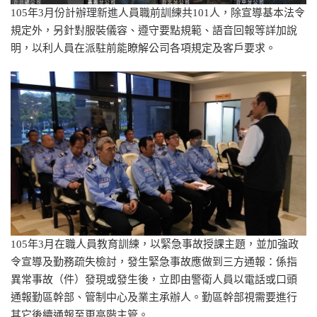
105年3月份計辦理新進人員職前訓練共101人，除宣導基本法令
規定外，另針對服裝儀容、遵守要點規範、語音回報等詳加說
明，以利人員在派駐前能瞭解公司各項規定及客戶要求。
105年3月在職人員教育訓練，以緊急事故授課主題，並加強政
令宣導及勤務疏失檢討，發生緊急事故應做到三方通報：係指
異常事故（件）發現或發生後，立即由警衛人員以電話或口頭
通報勤區幹部、管制中心及業主承辦人。勤區幹部視需要進行
其它後續通報至更高階主管。