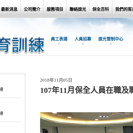
最新消息
公司簡介
服務項目
聯絡誼光
保全百科
我們的客
員工表揚
人員招募
誼光管制中心
2018年11月05日
107年11月保全人員在職
練
練