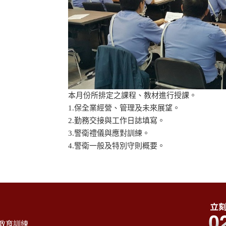
本月份所排定之課程、教材進行授課。
1.保全業經營、管理及未來展望。
2.勤務交接與工作日誌填寫。
3.警衛禮儀與應對訓練。
4.警衛一般及特別守則概要。
教育訓練