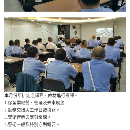
本月份所排定之課程、教材進行授課。
1.保全業經營、管理及未來展望。
2.勤務交接與工作日誌填寫。
3.警衛禮儀與應對訓練。
4.警衛一般及特別守則概要。