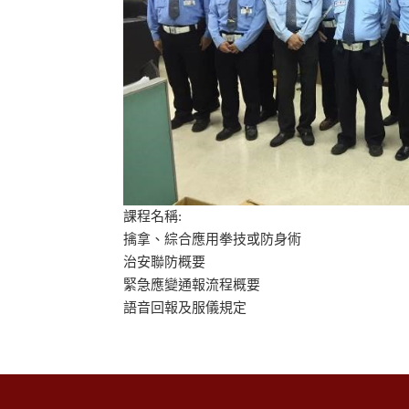
課程名稱:
擒拿、綜合應用拳技或防身術
治安聯防概要
緊急應變通報流程概要
語音回報及服儀規定