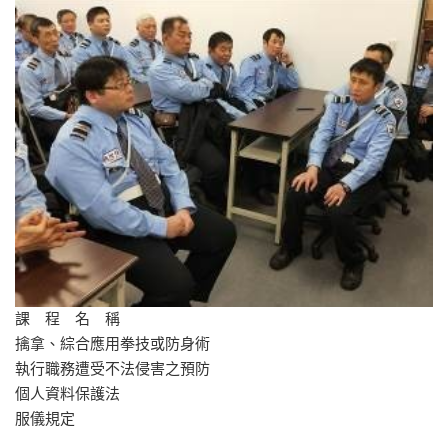
課 程 名 稱
擒拿、綜合應用拳技或防身術
執行職務遭受不法侵害之預防
個人資料保護法
服儀規定