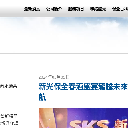
最新消息
公司簡介
服務項目
聯絡誼光
保全百科
2024年03月05日
新光保全春酒盛宴龍騰未來 
向永續共
航
門禁新標竿
臉辨識守護