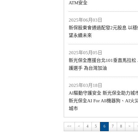
ATM安全
2025年06月03日
新保股東會通過配發2元股息 以
望永續未來
2025年05月05日
新光保全應援台北101垂直馬拉松 
護選手 為台灣加油
2025年03月18日
AI驅動守護安全 新光保全助力城
新光保全AI For All機器狗、AI
城市
<<
<
4
5
6
7
8
>