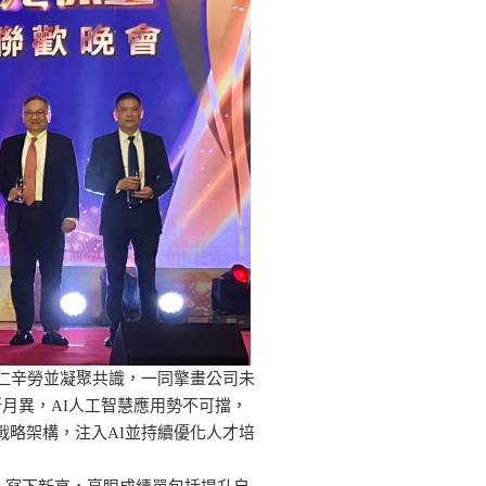
仁辛勞並凝聚共識，一同擎畫公司未
月異，AI人工智慧應用勢不可擋，
戰略架構，注入AI並持續優化人才培