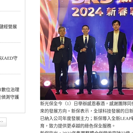
穩健經營展
以AED守
市數位治理
火災偵測守護
新光保全今（1）日舉辦感恩春酒，感謝團隊同
來的發展方向。新保表示，全球科技發展的日新
已納入公司年度發展主力；新保導入全新LEAP
>>
育，致力提供更卓越的綠色保全服務。