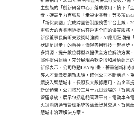
新保指出，2023年集團整體合併營收突破77
主動能的「創新研發中心」落成啟用、摘下「亞
獎、碳競爭力百強及「幸福企業獎」等多項ESG榮
「新保泰國」完成跨國管制服務雲平台上線，2
更強大的專業團隊提供客戶更全面的優質服務
新保董事長吳昕東致詞時強調，AI應用狂潮是
狀即是退步」的精神，懂得善用科技一起進步
多資源，提升數位轉型以提供全方位解決方案
郵件提供建議，充分展現柔軟身段和廣納建言
新保表示，公司啟動LEAP計畫，著重創新和
導人才並激發創新思維，確保公司不斷前進、
續投入智慧城市、長照及大數據應用，為企業
新保預告，公司將於三月十九日登場的「智慧城
營運系統，展示包括能耗管理平台、電動車充
火災消防通報管理系統等涵蓋智慧交通、智慧
慧城市治理解決方案。