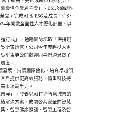
億，寫下新高，亮眼成績單包括提升自
洲最佳企業雇主獎」、BSI永續韌性
譽，完成AI & ESG雙成長；海外
024年開啟全面性人才優化計畫，以
。
「進行式」，勉勵團隊記取「保持現
。吳昕東透露，公司今年度將投入更
。吳昕東更公開歡迎同事們透過電子
的風度。
永續發展，持續團隊優化、培育卓越領
為客戶提供更高效服務，倚重科技持
提高市場競爭力。
市展」，發表以AI打造智慧城市的
電樁解決方案、攸關公共安全的智慧
建築、智慧健康照護、智慧工程及智