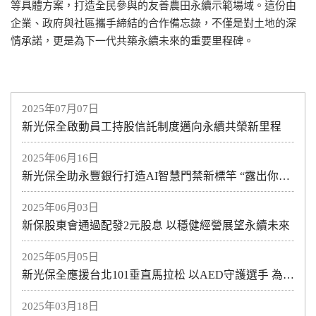
等具體方案，打造全民參與的友善農田永續示範場域。這份由
企業、政府與社區攜手締結的合作備忘錄，不僅是對土地的深
情承諾，更是為下一代共築永續未來的重要里程碑。
2025年07月07日
新光保全啟動員工持股信託制度邁向永續共榮新里程
2025年06月16日
新光保全助永豐銀行打造AI智慧門禁新標竿 “露出你的真面目” 新光保全AI人臉辨識守護ATM安全
2025年06月03日
新保股東會通過配發2元股息 以穩健經營展望永續未來
2025年05月05日
新光保全應援台北101垂直馬拉松 以AED守護選手 為台灣加油
2025年03月18日