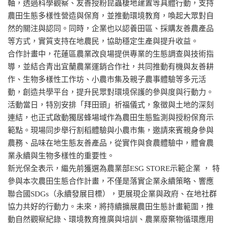
軸，透過科學觀察、友善授粉昆蟲棲地建置等具體行動，支持
農田生態多樣性營造與保育，並推動環境教育，喚起大眾對自
然的關注與認同。同時，企業也以認養田區、採購友善農產品
等方式，實質支持在地農民，協助穩定生產與提升收益。
合作計畫中，花蓮區農業改良場提供專業的生態調查與技術指
導，並結合青出宜蘭農業運銷合作社，共同推動有機與友善耕
作、生物多樣性工作坊、小農市集及親子農事體驗等多元活
動，創造共學平台，提升民眾對環境保護的參與度與行動力。
活動當日，特別安排「拜田頭」祈福儀式，象徵與土地的深刻
連結，也正式啟動獨居蜂場域作為農田生態監測與授粉保育示
範點。現場同步舉行割稻體驗與小農市集，邀請來賓親身參與
農務、品味在地生態友善產品，從實作與食農體驗中，體會農
業永續與生物多樣性的重要性。
新光保全表示，繼先前獲選為農業部ESG STORE示範企業 ， 特
參與本次農田生態合作計畫，不僅是落實企業永續策略、響應
聯合國SDGs（永續發展目標），更展現企業與政府、在地社群
協力共好的行動力。未來，將持續擴展農田生態計畫範圍，推
動自然觀察紀錄、環境教育推廣與培訓、農業廢棄物循環應用