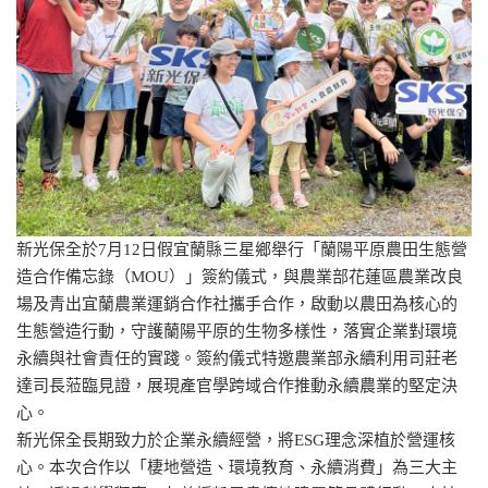
新光保全於7月12日假宜蘭縣三星鄉舉行「蘭陽平原農田生態營
造合作備忘錄（MOU）」簽約儀式，與農業部花蓮區農業改良
場及青出宜蘭農業運銷合作社攜手合作，啟動以農田為核心的
生態營造行動，守護蘭陽平原的生物多樣性，落實企業對環境
永續與社會責任的實踐。簽約儀式特邀農業部永續利用司莊老
達司長蒞臨見證，展現產官學跨域合作推動永續農業的堅定決
心。
新光保全長期致力於企業永續經營，將ESG理念深植於營運核
心。本次合作以「棲地營造、環境教育、永續消費」為三大主