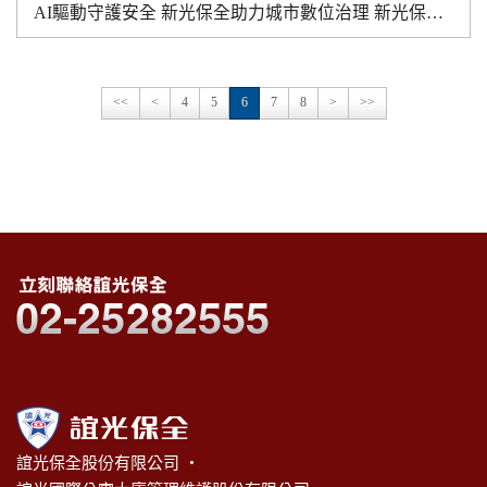
AI驅動守護安全 新光保全助力城市數位治理 新光保全AI For All機器狗、AI火災偵測守護城市
<<
<
4
5
6
7
8
>
>>
誼光保全股份有限公司 ‧