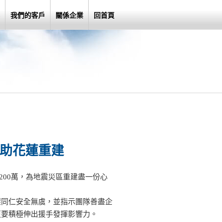
我們的客戶
關係企業
回首頁
助花蓮重建
款200萬，為地震災區重建盡一份心
懷同仁安全無虞，並指示團隊善盡企
更要積極伸出援手發揮影響力。