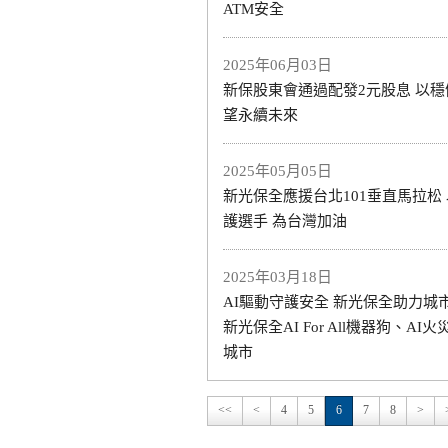
ATM安全
2025年06月03日
新保股東會通過配發2元股息 以
望永續未來
2025年05月05日
新光保全應援台北101垂直馬拉松 
護選手 為台灣加油
2025年03月18日
AI驅動守護安全 新光保全助力城
新光保全AI For All機器狗、AI
城市
<<
<
4
5
6
7
8
>