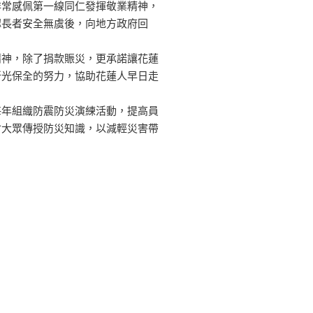
非常感佩第一線同仁發揮敬業精神，
認長者安全無虞後，向地方政府回
精神，除了捐款賑災，更承諾讓花蓮
新光保全的努力，協助花蓮人早日走
每年組織防震防災演練活動，提高員
會大眾傳授防災知識，以減輕災害帶