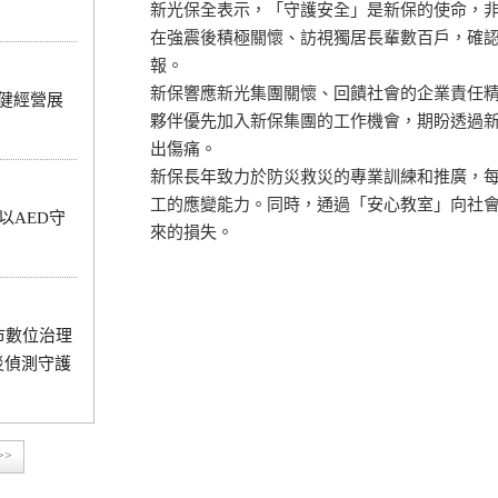
新光保全表示，「守護安全」是新保的使命，
在強震後積極關懷、訪視獨居長輩數百戶，確
報。
新保響應新光集團關懷、回饋社會的企業責任
穩健經營展
夥伴優先加入新保集團的工作機會，期盼透過
出傷痛。
新保長年致力於防災救災的專業訓練和推廣，
工的應變能力。同時，通過「安心教室」向社
以AED守
來的損失。
市數位治理
火災偵測守護
>>