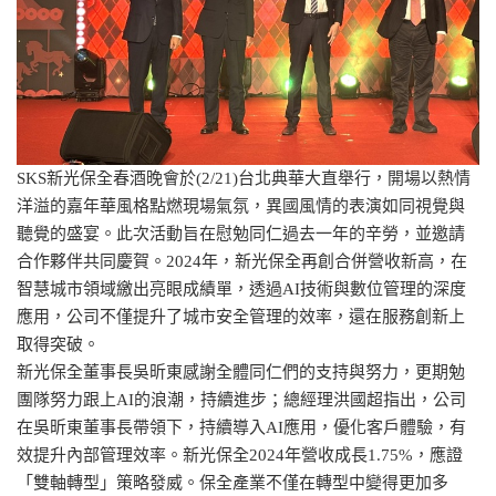
SKS新光保全春酒晚會於(2/21)台北典華大直舉行，開場以熱情
洋溢的嘉年華風格點燃現場氣氛，異國風情的表演如同視覺與
聽覺的盛宴。此次活動旨在慰勉同仁過去一年的辛勞，並邀請
合作夥伴共同慶賀。2024年，新光保全再創合併營收新高，在
智慧城市領域繳出亮眼成績單，透過AI技術與數位管理的深度
應用，公司不僅提升了城市安全管理的效率，還在服務創新上
取得突破。
新光保全董事長吳昕東感謝全體同仁們的支持與努力，更期勉
團隊努力跟上AI的浪潮，持續進步；總經理洪國超指出，公司
在吳昕東董事長帶領下，持續導入AI應用，優化客戶體驗，有
效提升內部管理效率。新光保全2024年營收成長1.75%，應證
「雙軸轉型」策略發威。保全產業不僅在轉型中變得更加多