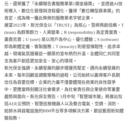
元，還榮獲了「永續報告書服務業第1類金級獎」，並透過AI技
術導入、數位化管理與流程優化，獲得「數位轉型鼎革獎」的
肯定，成為唯一獲此殊榮的服務業老字號企業。
展望2025年，新光保全以「TRUST」為核心，誓師再創佳績。T
(team) 為群策群力、人資變革；R (responsibility) 為定責當責、
盡責究責；U (user) 是以用戶為中心、優化體驗；S (software)
即為軟體定義、客製服務；T (tenacity) 則是發揮韌性、追求卓
越。現場氣氛隨著這一願景的宣布熱烈升溫，全體同仁共同誓
言為客戶創造更加安全、安心的環境。
新光保全強調，永續發展的腳步穩健而堅定，邁向永續發展的
未來，每年回顧並調整策略的過程，公司始終以贏得客戶長期
信任為首要目標，企業的力量不僅要體現在商業的良性競爭
中，更應當時刻關注社會需求，為社會責任與企業使命等重要
趨勢與面向。新光保全預告，3月中旬「智慧城市展」將展出包
括AI火災預防、智慧巡檢機器人以及整合電氣、空調、消防、
給排水與弱電設施的BIM平台等多項解決方案，歡迎舊雨新知體
驗指教。