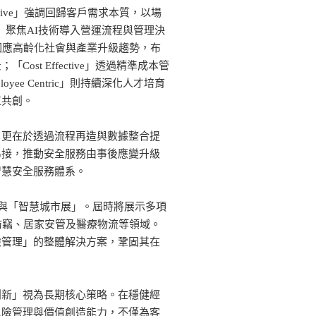
rive」強調回歸客戶需求本質，以場
ity」聚焦AI技術導入營運流程與管理決
s」因應高齡化社會與產業升級趨勢，布
st Effective」透過精準成本管
ee Centric」則持續深化人才培育
值共創。
，更在於透過流程再造與數據整合提
串接，推動安全服務由事後應變升級
智慧安全服務體系。
參與「智慧城市展」。屆時將展示多項
防竊、居家安管及醫療物流等領域。
險管理」的整體解決方案，鞏固其在
創新」視為長期核心策略。在穩健經
風險管理與價值創造能力，不僅為客