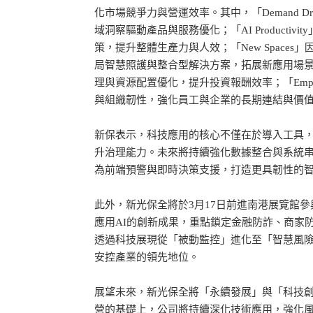
化市場競爭力與營運效率。其中，「Demand D
域洞察驅動產品與服務優化；「AI Productiv
策，提升整體生產力與人效；「New Space
局智慧照護與整合型解決方案，拓展新應用場景；「Co
理與資源配置優化，提升投資報酬效率；「Employ
與組織韌性，強化員工與企業的長期連結與價
新保表示，科技應用的核心不僅在於導入工具
升治理能力。未來將持續強化數據整合與系統
為前端預警與即時決策支援，打造更具韌性的
此外，新光保全將於3月17日前進南港展覽館
應用AI的創新成果，重點鎖定金融防詐、商家
透過科技展現從「被動監控」進化至「智慧風
安控產業的領先地位。
展望未來，新光保全將「永續發展」與「科技
營的基礎上，公司將持續深化技術應用，強化