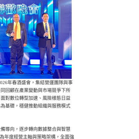
2026年春酒盛會，集結營運團隊與事
共同回顧在產業變動與市場競爭下所
。面對數位轉型加速、風險樣態日益
化為基礎，穩健推動組織與服務模式
設備導向，逐步轉向數據整合與智慧
.」作為年度經營主軸與策略架構，全面強