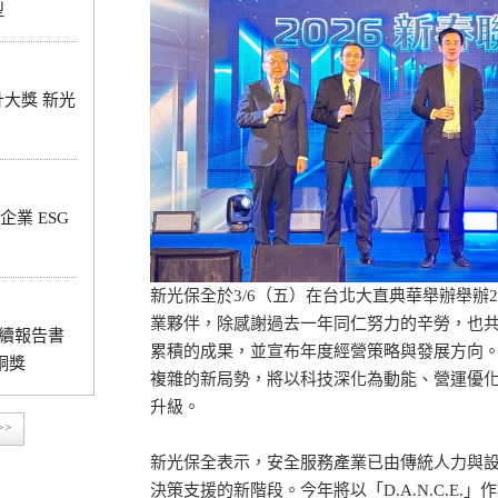
型
設計大獎 新光
業 ESG
新光保全於3/6（五）在台北大直典華舉辦舉辦
業夥伴，除感謝過去一年同仁努力的辛勞，也
永續報告書
累積的成果，並宣布年度經營策略與發展方向
銅獎
複雜的新局勢，將以科技深化為動能、營運優
升級。
>>
新光保全表示，安全服務產業已由傳統人力與
決策支援的新階段。今年將以「D.A.N.C.E