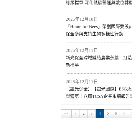
綠級標章 深化低碳營運與數位轉
2025年12月18日
「Home for Bees」榮獲國際雙
保全參與支持生物多樣性行動
2025年12月11日
新光保全跨域鏈結農業永續 打造企
新標竿
2025年12月11日
【誼光保全】【誼光國際】ESG
榮獲第十八屆TCSA企業永續報告
<<
<
2
3
4
5
6
>