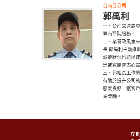
台南分公司
郭禹利
一、台南營運處專
臺南醫院服務。
二、業管政風室
長 郭禹利主動推
滋擾狀況均能迅
患或家屬會盡心
三、郭組長工作
有助於提升公司的
態度良好，獲客
資獎勵。