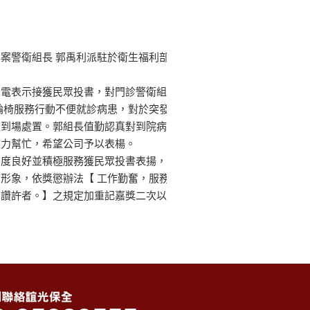
案警衛組長 郭禹利派駐於衛生福利部
來電表示接獲民眾投書，對門診警衛組
輪椅服務行動不便就診病患，對於突發
速到場處置。郭組長值勤認真對到院病
盡力幫忙，希望公司予以表楊。
態度良好並積極服務獲民眾投書表揚，
形象，依獎懲辦法【 工作勤奮，服務
戶讚許者。】之規定加重記嘉獎二次以