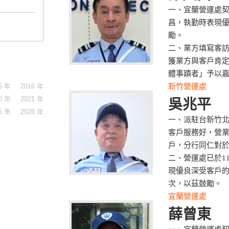
一、宜蘭營運處契
昌，執勤時表現
勵。
二、業方填寫客
獲業方與客戶肯
體事蹟者」予以
5 年
2016 年
新竹營運處
0 年
2021 年
吳兆平
5 年
2026 年
一、派駐台新竹
客戶服務好，營
戶，分行同仁對
二、營運處已於11
現優良深受客戶
次，以茲鼓勵。
宜蘭營運處
薛曾東