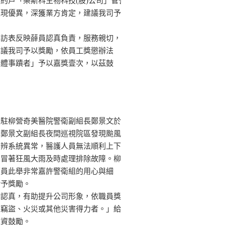
約戶「樂斯科生物科技(股)公司」管警
表現優異，深獲業方肯定，建議我司予
客訪表反映薛員認真負責，服務親切，
建議我司予以獎勵，依員工獎懲辦法
具體事蹟者」予以嘉獎壹次，以茲鼓
派駐柳營奇美醫院警衛副組長鄭景文於
，鄭景文副組長夜間巡視院區發現颱風
車辨系統異常，醫護人員無法順利上下
即冒著狂風大雨及時處理排除故障。柳
鄭員此舉非常嘉許警衛組的用心與細
給予獎勵。
勤認真，有助提升公司形象，依職員獎
止竊盜、火災或其他災害得力者。」給
以資鼓勵。