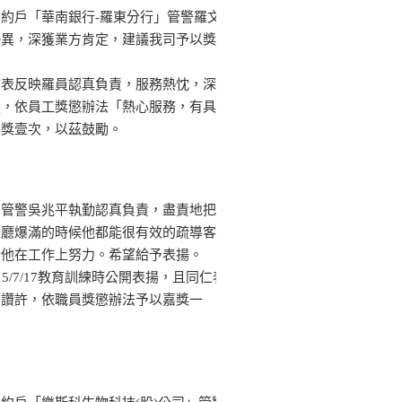
約戶「華南銀行-羅東分行」管警羅文
優異，深獲業方肯定，建議我司予以獎
訪表反映羅員認真負責，服務熱忱，深
定，依員工獎懲辦法「熱心服務，有具
嘉獎壹次，以茲鼓勵。
北管警吳兆平執勤認真負責，盡責地把
業廳爆滿的時候他都能很有效的疏導客
於他在工作上努力。希望給予表揚。
5/7/17教育訓練時公開表揚，且同仁表
的讚許，依職員獎懲辦法予以嘉獎一