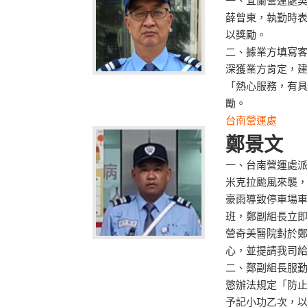
一、宜蘭營運處契
薛曾東，執勤時
以獎勵。
二、據業方填寫
深獲業方肯定，
「熱心服務，有
勵。
台南營運處
鄭景文
一、台南營運處
米克拉颱風來襲
豪雨導致停車場
班，鄭副組長立
營奇美醫院對於
心，並提請我司
二、鄭副組長服
懲辦法規定「防
予記小功乙次，