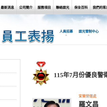
最新消息
公司簡介
服務項目
聯絡誼光
保全百科
我們的客
人員招募
誼光管制中心
115年7月份優良警
宜蘭營運處
羅文昌