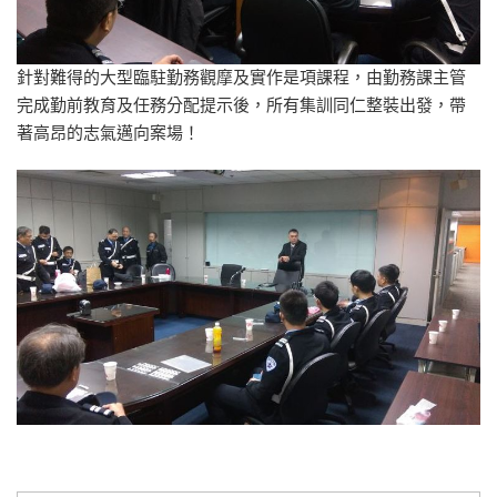
針對難得的大型臨駐勤務觀摩及實作是項課程，由勤務課主管
完成勤前教育及任務分配提示後，所有集訓同仁整裝出發，帶
著高昂的志氣邁向案場！