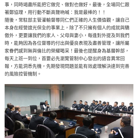
事，同時竭盡所能把它做完、做對也做好。最後，全場同仁跟
著鄭協理，用行動不斷高聲吶喊：我是最棒的！！
隨後，常駐部主管灌輸督導同仁們正確的人生價值觀，讓自己
本身在經營誼光保全的事業上，除了不只擁有個人的成就與驕
傲外，更要讓我們的家人、父母與妻小，每逢對外提及到我們
時，能夠因為各位督導的付出與優良表現及盡善管理，讓所屬
家眷們感到無與倫比的榮耀喝采！最後也提醒身為基層幹部，
每天上班一到位，首要必先瀏覽管制中心發出的語音異常回
報，方能洞悉先機，先期發現問題並能有效處理解決達到完善
的風險控管機制。