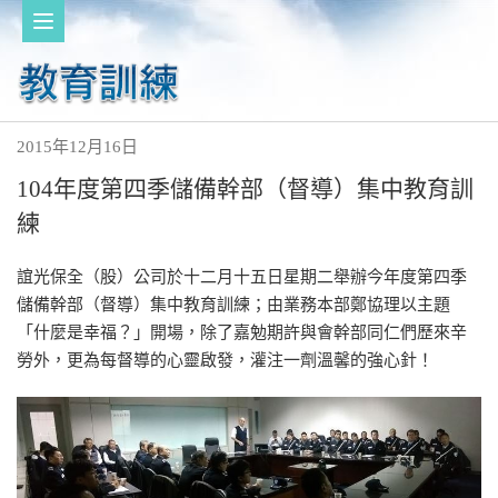
2015年12月16日
104年度第四季儲備幹部（督導）集中教育訓
練
誼光保全（股）公司於十二月十五日星期二舉辦今年度第四季
儲備幹部（督導）集中教育訓練；由業務本部鄭協理以主題
「什麼是幸福？」開場，除了嘉勉期許與會幹部同仁們歷來辛
勞外，更為每督導的心靈啟發，灌注一劑溫馨的強心針！