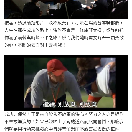
接著，透過簡短影片「永不放棄」，提示在場的督導幹部們，
人生在通往成功的路上，決對不會是一條康莊大道；或許前途
佈滿了荊棘與崎嶇不平之路！然而我們隨時需要有著一顆勇敢
的心，不斷的去面對！去挑戰！
成功非偶然！正是來自於永不放棄的決心。努力之人亦是絕對
不會被埋沒的！如果已經踏上了對的道路而展開奮鬥，那麼我
們就要用行動來挑戰心中曾經害怕過而不敢嘗試去做的每件