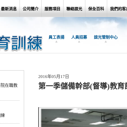
最新消息
公司簡介
服務項目
聯絡誼光
保全百科
我們的客
員工表揚
人員招募
誼光管制中心
2016年05月17日
第一季儲備幹部(督導)教育
醫院在職教
訓練