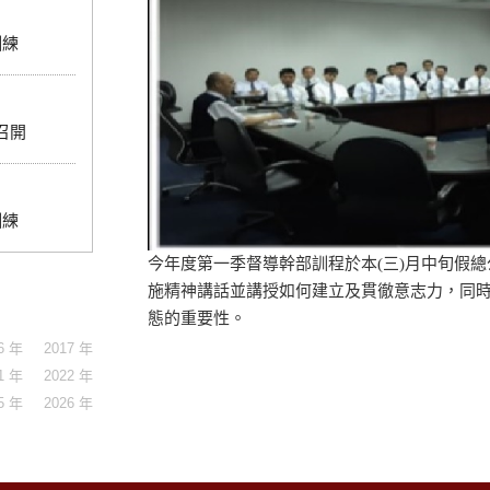
訓練
召開
訓練
今年度第一季督導幹部訓程於本(三)月中旬假
施精神講話並講授如何建立及貫徹意志力，同
態的重要性。
6 年
2017 年
1 年
2022 年
5 年
2026 年