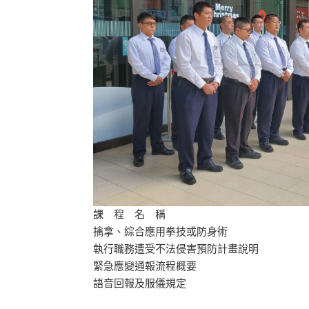
課 程 名 稱
擒拿、綜合應用拳技或防身術
執行職務遭受不法侵害預防計畫說明
緊急應變通報流程概要
語音回報及服儀規定