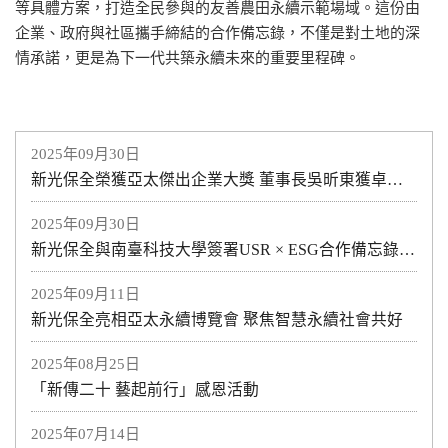
等具體方案，打造全民參與的友善農田永續示範場域。這份由
企業、政府與社區攜手締結的合作備忘錄，不僅是對土地的深
情承諾，更是為下一代共築永續未來的重要里程碑。
2025年09月30日
新光保全榮獲亞太傑出企業大獎 董事長吳昕東獲卓越企業領袖獎
2025年09月30日
新光保全與南臺科技大學簽署USR × ESG合作備忘錄 以智慧科技 × 人才培育 × 數位轉型 共創永續新未來
2025年09月11日
新光保全亮相亞太永續博覽會 聚焦智慧永續社會共好
2025年08月25日
「新傳二十 藝起前行」感恩活動
2025年07月14日