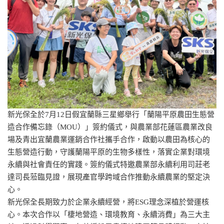
新光保全於7月12日假宜蘭縣三星鄉舉行「蘭陽平原農田生態營
造合作備忘錄（MOU）」簽約儀式，與農業部花蓮區農業改良
場及青出宜蘭農業運銷合作社攜手合作，啟動以農田為核心的
生態營造行動，守護蘭陽平原的生物多樣性，落實企業對環境
永續與社會責任的實踐。簽約儀式特邀農業部永續利用司莊老
達司長蒞臨見證，展現產官學跨域合作推動永續農業的堅定決
心。
新光保全長期致力於企業永續經營，將ESG理念深植於營運核
心。本次合作以「棲地營造、環境教育、永續消費」為三大主