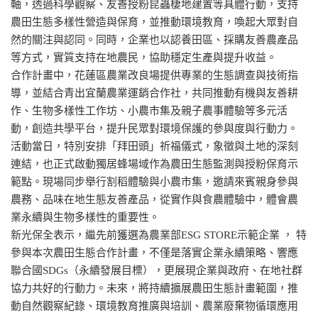
軸，透過科學觀察、友善授粉昆蟲棲地建置等具體行動，支持
農田生態多樣性營造與保育，並推動環境教育，喚起大眾對自
然的關注與認同。同時，企業也以認養田區、採購友善農產品
等方式，實質支持在地農民，協助穩定生產與提升收益。
合作計畫中，花蓮區農業改良場提供專業的生態調查與技術指
導，並結合青出宜蘭農業運銷合作社，共同推動有機與友善耕
作、生物多樣性工作坊、小農市集及親子農事體驗等多元活
動，創造共學平台，提升民眾對環境保護的參與度與行動力。
活動當日，特別安排「拜田頭」祈福儀式，象徵與土地的深刻
連結，也正式啟動獨居蜂場域作為農田生態監測與授粉保育示
範點。現場同步舉行割稻體驗與小農市集，邀請來賓親身參與
農務、品味在地生態友善產品，從實作與食農體驗中，體會農
業永續與生物多樣性的重要性。
新光保全表示，繼先前獲選為農業部ESG STORE示範企業 ， 特
參與本次農田生態合作計畫，不僅是落實企業永續策略、響應
聯合國SDGs（永續發展目標），更展現企業與政府、在地社群
協力共好的行動力。未來，將持續擴展農田生態計畫範圍，推
動自然觀察紀錄、環境教育推廣與培訓、農業廢棄物循環應用