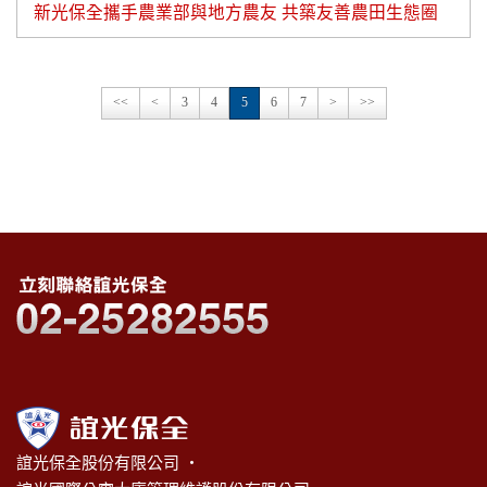
新光保全攜手農業部與地方農友 共築友善農田生態圈
<<
<
3
4
5
6
7
>
>>
誼光保全股份有限公司 ‧