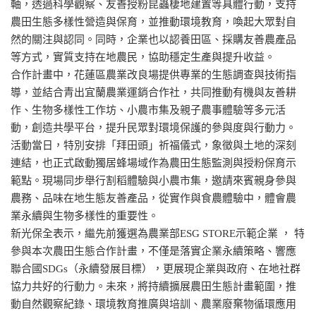
軸，透過科學觀察、友善授粉昆蟲棲地建置等具體行動，支持
農田生態多樣性營造與保育，並推動環境教育，喚起大眾對自
然的關注與認同。同時，企業也以認養田區、採購友善農產品
等方式，實質支持在地農民，協助穩定生產與提升收益。
合作計畫中，花蓮區農業改良場提供專業的生態調查與技術指
導，並結合青出宜蘭農業運銷合作社，共同推動有機與友善耕
作、生物多樣性工作坊、小農市集及親子農事體驗等多元活
動，創造共學平台，提升民眾對環境保護的參與度與行動力。
活動當日，特別安排「拜田頭」祈福儀式，象徵與土地的深刻
連結，也正式啟動獨居蜂場域作為農田生態監測與授粉保育示
範點。現場同步舉行割稻體驗與小農市集，邀請來賓親身參與
農務、品味在地生態友善產品，從實作與食農體驗中，體會農
業永續與生物多樣性的重要性。
新光保全表示，繼先前獲選為農業部ESG STORE示範企業 ， 特
參與本次農田生態合作計畫，不僅是落實企業永續策略、響應
聯合國SDGs（永續發展目標），更展現企業與政府、在地社群
協力共好的行動力。未來，將持續擴展農田生態計畫範圍，推
動自然觀察紀錄、環境教育推廣與培訓、農業廢棄物循環應用