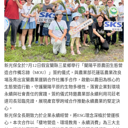
新光保全於7月12日假宜蘭縣三星鄉舉行「蘭陽平原農田生態營
造合作備忘錄（MOU）」簽約儀式，與農業部花蓮區農業改良
場及青出宜蘭農業運銷合作社攜手合作，啟動以農田為核心的
生態營造行動，守護蘭陽平原的生物多樣性，落實企業對環境
永續與社會責任的實踐。簽約儀式特邀農業部永續利用司莊老
達司長蒞臨見證，展現產官學跨域合作推動永續農業的堅定決
心。
新光保全長期致力於企業永續經營，將ESG理念深植於營運核
心。本次合作以「棲地營造、環境教育、永續消費」為三大主