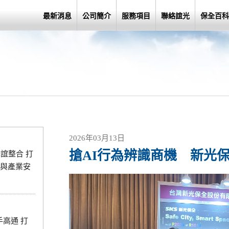
最新消息
公司簡介
服務項目
聯絡誼光
保全百科
2026年03月13日
搶AI行為辨識商機 新光
誼整合 打
與產業安
手高通 打