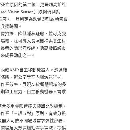
害死亡原因的第二位，更是超高齡社
 Vision Sensor ）跌倒偵測系
動態輪廓，一旦判定為跌倒即刻啟動告警
金救援時間。
影像拍攝，降低隱私疑慮，並可克服
密場域。除可導入長照機構與養生村
居長者的隱形守護網。隨高齡照護市
未來成長動能之一。
兩款AMR自主移動機器人。透過結
療院所、辦公室等室內場域執行迎
作業效率，展現AI於智慧場域的多
長期缺工壓力，自主移動機器人需求
。
結合多重權限管控與藥單比對機制，
療作業「三讀五對」原則，有效分擔
機器人可依不同場域需求彈性部署，
、商場及大眾運輸站體等場域，提供