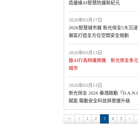
造邊緣AI智慧防護新紀元
2026年03月17日
2026智慧城市展 新光保全5大沉浸
展區打造全方位空間安全規劃
2026年03月13日
搶AI行為辨識商機 新光保全多
城市
2026年03月13日
新光保全 2026 春酒啟動「D.A.N.C
賦能 驅動安全科技與營運升級
<<
<
1
2
3
4
5
>