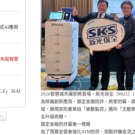
式AI應用
元布局智慧
.E」 以AI
2026智慧城市展即將登場，新光保全（9925）
為辨識創新應用，鎖定金融防詐、商家防竊、
域，展現安防產業由「被動監控」邁向「主動
>>
全升級商機。
鎖定金融防詐最後一哩路
為了落實金管會強化ATM防詐、阻斷詐騙金流