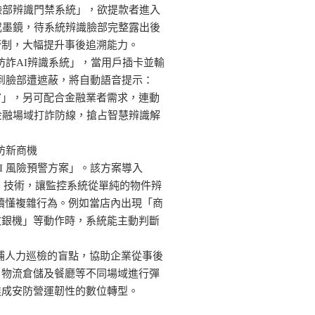
臉部辨識門禁系統」，欲提款者進入
或墨鏡，待系統辨識臉部完整露出後
管制，大幅提升事後追溯能力。
M防詐AI辨識系統」，當用戶插卡並輸
測到臉部遭遮蔽，將自動語音提示：
官」，另可配合金融業者需求，連動
金融場域打詐防線，搶占智慧辨識解
安防新商機
AI 風險預警方案」。該方案導入
視覺語言模型）技術，讓監控系統從單純的物件辨
能讀懂複雜行為。例如當店內出現「商
收銀機」等動作時，系統能主動判斷
填補人力巡檢的盲點，協助企業從事後
、物流倉儲及餐廳等不同場域進行彈
達成安防營運韌性的數位轉型。