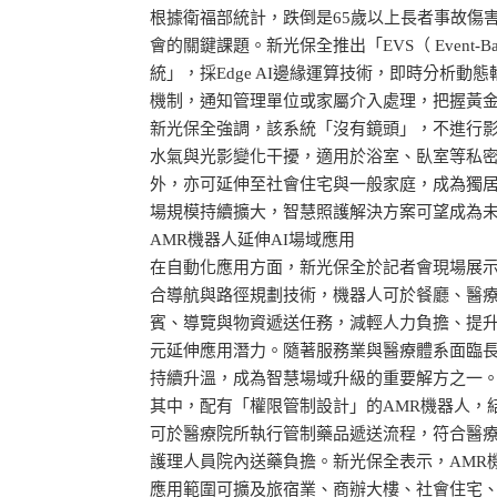
根據衛福部統計，跌倒是65歲以上長者事故傷
會的關鍵課題。新光保全推出「EVS（ Event-Based
統」，採Edge AI邊緣運算技術，即時分析
機制，通知管理單位或家屬介入處理，把握黃
新光保全強調，該系統「沒有鏡頭」，不進行
水氣與光影變化干擾，適用於浴室、臥室等私
外，亦可延伸至社會住宅與一般家庭，成為獨
場規模持續擴大，智慧照護解決方案可望成為
AMR機器人延伸AI場域應用
在自動化應用方面，新光保全於記者會現場展示
合導航與路徑規劃技術，機器人可於餐廳、醫
賓、導覽與物資遞送任務，減輕人力負擔、提升
元延伸應用潛力。隨著服務業與醫療體系面臨
持續升溫，成為智慧場域升級的重要解方之一
其中，配有「權限管制設計」的AMR機器人，
可於醫療院所執行管制藥品遞送流程，符合醫
護理人員院內送藥負擔。新光保全表示，AMR
應用範圍可擴及旅宿業、商辦大樓、社會住宅