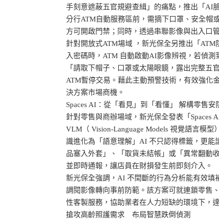
手刻意遮蔽五官規避查緝」的痛點，推出「AI
分行ATM自動服務區前，需摘下口罩、安全帽
方可開啟門禁；同時，透過串聯影像與出入口
針對開放式ATM場域 ，新光保全另推出「AT
入密碼時，ATM 自動啟動AI影像辨視，若偵
「請取下帽子、口罩或太陽眼鏡，露出完整五
ATM暫停交易。藉此主動預警技術，有效強化
決方案市場商機。
Spaces AI：從「看見」到「看懂」 解構零售
針對零售與商辦場域，新光保全發表「Spaces 
VLM（ Vision-Language Models 
識進化為「語意理解」AI 不只認得標籤，更
品塞入外套」、「取貨未結帳」或「異常翻動
並即時通報，讓店員在財損發生前即刻介入。
新光保全強調，AI 不間斷的行為分析能有效
調閱影像轉向事前防範。該方案可就連鎖零售
性客製服務，協助業者在人力短缺的環境下，
搶攻高齡照護需求 布局智慧跌倒偵測