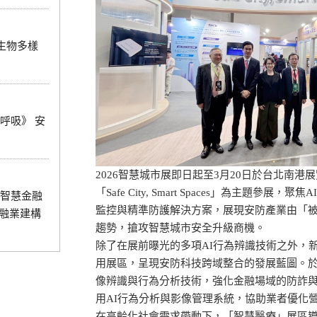
0 生物多樣
呼吸》 安
2026智慧城市展即日起至3月20日於台北南港
「Safe City, Smart Spaces」為主題
智慧金融
監控與精準防護解決方案，展現安防產業由「
金融業建構
趨勢，搶攻智慧城市安全升級商機。
除了在展前曝光的多項AI行為辨識技術之外，
用展區，呈現安防科技跨域整合的發展藍圖。
像辨識與行為分析技術，強化金融場域的防詐
用AI行為分析與影像管理系統，協助業者優化
在高齡化社會需求帶動下，「智慧醫療」展區導入