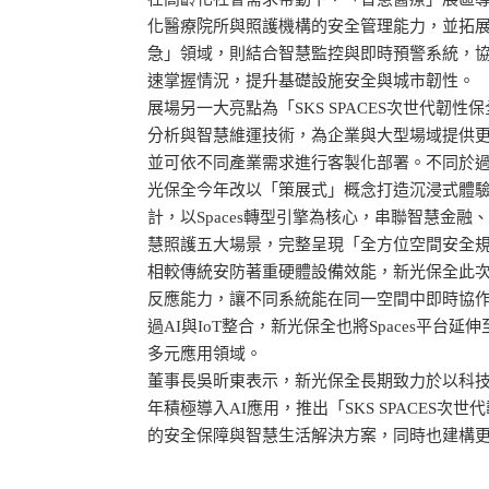
化醫療院所與照護機構的安全管理能力，並拓
急」領域，則結合智慧監控與即時預警系統，
速掌握情況，提升基礎設施安全與城市韌性。
展場另一大亮點為「SKS SPACES次世代韌
分析與智慧維運技術，為企業與大型場域提供
並可依不同產業需求進行客製化部署。不同於
光保全今年改以「策展式」概念打造沉浸式體驗
計，以Spaces轉型引擎為核心，串聯智慧金
慧照護五大場景，完整呈現「全方位空間安全
相較傳統安防著重硬體設備效能，新光保全此
反應能力，讓不同系統能在同一空間中即時協
過AI與IoT整合，新光保全也將Spaces平台
多元應用領域。
董事長吳昕東表示，新光保全長期致力於以科
年積極導入AI應用，推出「SKS SPACES
的安全保障與智慧生活解決方案，同時也建構