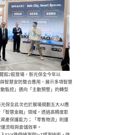
展覽館2館登場，新光保全今年以
參展，聚焦AI與智慧安防整合應用，展示多項智慧
被動監控」邁向「主動預警」的轉型
新光保全此次也於展場規劃五大AI應
於「智慧金融」領域，透過高精度影
與資產保護能力；「零售物流」則運
營運流程與倉儲效率。
EVS跌倒偵測與IoT感測技術，強